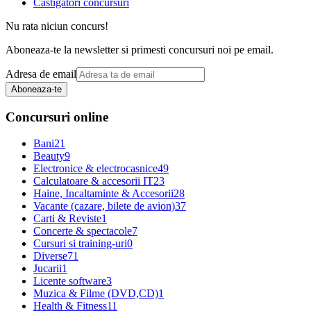
Castigatori concursuri
Nu rata niciun concurs!
Aboneaza-te la newsletter si primesti concursuri noi pe email.
Adresa de email
Aboneaza-te
Concursuri online
Bani
21
Beauty
9
Electronice & electrocasnice
49
Calculatoare & accesorii IT
23
Haine, Incaltaminte & Accesorii
28
Vacante (cazare, bilete de avion)
37
Carti & Reviste
1
Concerte & spectacole
7
Cursuri si training-uri
0
Diverse
71
Jucarii
1
Licente software
3
Muzica & Filme (DVD,CD)
1
Health & Fitness
11