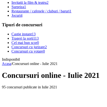
Invitatii la film & teatru
2
Surpriza
1
Restaurante / cafenele / cluburi / baruri
1
Jocuri
4
Tipuri de concursuri
Castig instant
13
Trageri la sorti
113
Cel mai bun scor
0
Concursuri cu jurizare
2
Concursuri cu votare
0
Indisponibil
Acasa
/
Concursuri online - Iulie 2021
Concursuri online - Iulie 2021
95 concursuri publicate in Iulie 2021