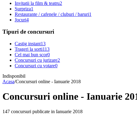
Invitatii la film & teatru
2
Surpriza
1
Restaurante / cafenele / cluburi / baruri
1
Jocuri
4
Tipuri de concursuri
Castig instant
13
Trageri la sorti
113
Cel mai bun scor
0
Concursuri cu jurizare
2
Concursuri cu votare
0
Indisponibil
Acasa
/
Concursuri online - Ianuarie 2018
Concursuri online - Ianuarie 20
147 concursuri publicate in Ianuarie 2018