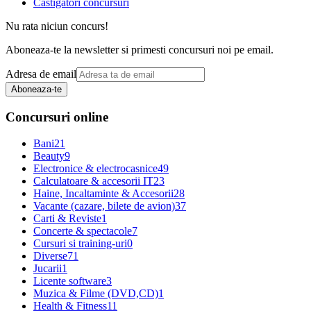
Castigatori concursuri
Nu rata niciun concurs!
Aboneaza-te la newsletter si primesti concursuri noi pe email.
Adresa de email
Aboneaza-te
Concursuri online
Bani
21
Beauty
9
Electronice & electrocasnice
49
Calculatoare & accesorii IT
23
Haine, Incaltaminte & Accesorii
28
Vacante (cazare, bilete de avion)
37
Carti & Reviste
1
Concerte & spectacole
7
Cursuri si training-uri
0
Diverse
71
Jucarii
1
Licente software
3
Muzica & Filme (DVD,CD)
1
Health & Fitness
11