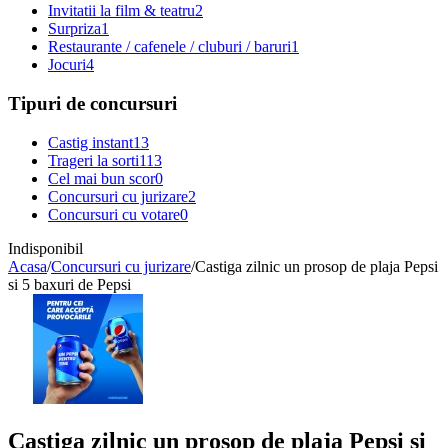
Invitatii la film & teatru
2
Surpriza
1
Restaurante / cafenele / cluburi / baruri
1
Jocuri
4
Tipuri de concursuri
Castig instant
13
Trageri la sorti
113
Cel mai bun scor
0
Concursuri cu jurizare
2
Concursuri cu votare
0
Indisponibil
Acasa
/
Concursuri cu jurizare
/
Castiga zilnic un prosop de plaja Pepsi
si 5 baxuri de Pepsi
Castiga zilnic un prosop de plaja Pepsi si