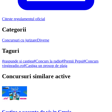
Citeste regulamentul oficial
Categorii
Concursuri cu jurizare
Diverse
Taguri
#
raspunde si castiga
#
Concurs la radio
#
Premii Pepsi
#
Concurs
virginradio.ro
#
Castiga un prosop de plaja
Concursuri similare active
Castiga o vacanța de vis in Grecia