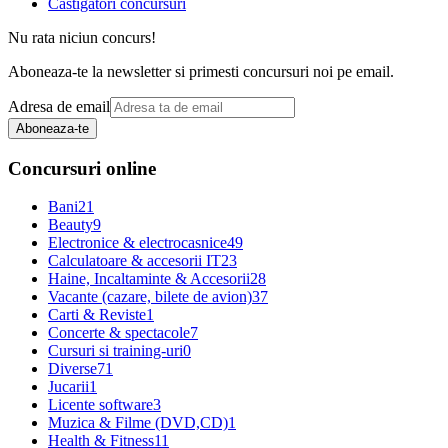
Castigatori concursuri
Nu rata niciun concurs!
Aboneaza-te la newsletter si primesti concursuri noi pe email.
Adresa de email
Aboneaza-te
Concursuri online
Bani
21
Beauty
9
Electronice & electrocasnice
49
Calculatoare & accesorii IT
23
Haine, Incaltaminte & Accesorii
28
Vacante (cazare, bilete de avion)
37
Carti & Reviste
1
Concerte & spectacole
7
Cursuri si training-uri
0
Diverse
71
Jucarii
1
Licente software
3
Muzica & Filme (DVD,CD)
1
Health & Fitness
11