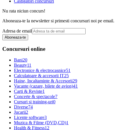
Castigatori concursuri
Nu rata niciun concurs!
Aboneaza-te la newsletter si primesti concursuri noi pe email.
Adresa de email
Aboneaza-te
Concursuri online
Bani
20
Beauty
11
Electronice & electrocasnice
51
Calculatoare & accesorii IT
25
Haine, Incaltaminte & Accesorii
29
Vacante (cazare, bilete de avion)
41
Carti & Reviste
1
Concerte & spectacole
7
Cursuri si training-uri
0
Diverse
74
Jucarii
2
Licente software
3
Muzica & Filme (DVD,CD)
1
Health & Fitness
12