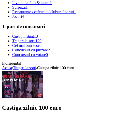
Invitatii la film & teatru
2
Surpriza
1
Restaurante / cafenele / cluburi / baruri
1
Jocuri
4
Tipuri de concursuri
Castig instant
13
Trageri la sorti
120
Cel mai bun scor
0
Concursuri cu jurizare
2
Concursuri cu votare
0
Indisponibil
Acasa
/
Trageri la sorti
/
Castiga zilnic 100 euro
Castiga zilnic 100 euro