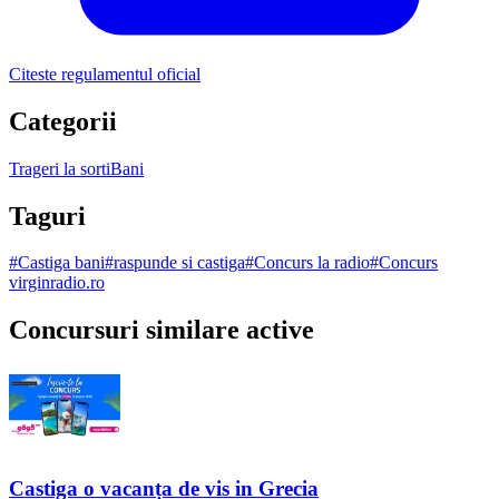
Citeste regulamentul oficial
Categorii
Trageri la sorti
Bani
Taguri
#
Castiga bani
#
raspunde si castiga
#
Concurs la radio
#
Concurs
virginradio.ro
Concursuri similare active
Castiga o vacanța de vis in Grecia