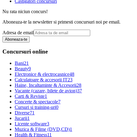
Castigatori concursuri
Nu rata niciun concurs!
Aboneaza-te la newsletter si primesti concursuri noi pe email.
Adresa de email
Aboneaza-te
Concursuri online
Bani
21
Beauty
9
Electronice & electrocasnice
48
Calculatoare & accesorii IT
23
Haine, Incaltaminte & Accesorii
28
Vacante (cazare, bilete de avion)
37
Carti & Reviste
1
Concerte & spectacole
7
Cursuri si training-uri
0
Diverse
71
Jucarii
1
Licente software
3
Muzica & Filme (DVD,CD)
1
Health & Fitness
11