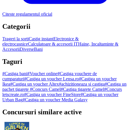
Citeste regulamentul oficial
Categorii
Trageri la sorti
Castig instant
Electronice &
electrocasnice
Calculatoare & accesorii IT
Haine, Incaltaminte &
Accesorii
Diverse
Bani
Taguri
#
Castiga bani
#
Voucher online
#
Castiga vouchere de
cumparaturi
#
Castiga un voucher Lensa.ro
#
Castiga un voucher
Ikea
#
Castiga un voucher Altex
#
achizitioneaza si castiga
#
Castiga un
pachet tigarete
#
Concurs Camel
#
Castiga tigarete Camel
#
Concurs
letscreate.ro
#
Castiga un voucher FineStore
#
Castiga un voucher
Urban Bag
#
Castiga un voucher Media Galaxy
Concursuri similare active