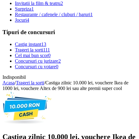
Invitatii la film & teatru
2
Surpriza
1
Restaurante / cafenele / cluburi / baruri
1
Jocuri
4
Tipuri de concursuri
Castig instant
13
Trageri la sorti
111
Cel mai bun scor
0
Concursuri cu jurizare
2
Concursuri cu votare
0
Indisponibil
Acasa
/
Trageri la sorti
/
Castiga zilnic 10.000 lei, vouchere Ikea de
1000 lei, vouchere Altex de 900 lei sau alte premii super cool
Castiga zilnic 10.000 lei, vouchere Ikea de