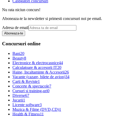
Castigatori concursuri
Nu rata niciun concurs!
Aboneaza-te la newsletter si primesti concursuri noi pe email.
Adresa de email
Aboneaza-te
Concursuri online
Bani
20
Beauty
8
Electronice & electrocasnice
44
Calculatoare & accesorii IT
20
Haine, Incaltaminte & Accesorii
26
Vacante (cazare, bilete de avion)
34
Carti & Reviste
1
Concerte & spectacole
7
Cursuri si training-uri
0
Diverse
67
Jucarii
1
Licente software
3
Muzica & Filme (DVD,CD)
1
Health & Fitness
11