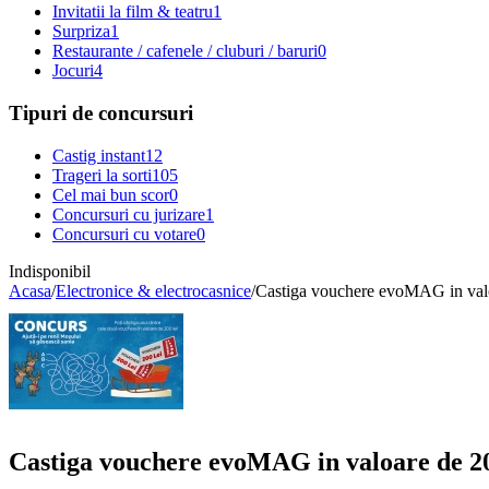
Invitatii la film & teatru
1
Surpriza
1
Restaurante / cafenele / cluburi / baruri
0
Jocuri
4
Tipuri de concursuri
Castig instant
12
Trageri la sorti
105
Cel mai bun scor
0
Concursuri cu jurizare
1
Concursuri cu votare
0
Indisponibil
Acasa
/
Electronice & electrocasnice
/
Castiga vouchere evoMAG in valoa
Castiga vouchere evoMAG in valoare de 200