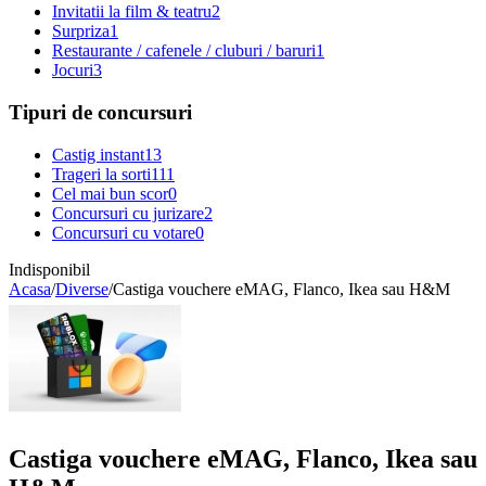
Invitatii la film & teatru
2
Surpriza
1
Restaurante / cafenele / cluburi / baruri
1
Jocuri
3
Tipuri de concursuri
Castig instant
13
Trageri la sorti
111
Cel mai bun scor
0
Concursuri cu jurizare
2
Concursuri cu votare
0
Indisponibil
Acasa
/
Diverse
/
Castiga vouchere eMAG, Flanco, Ikea sau H&M
Castiga vouchere eMAG, Flanco, Ikea sau