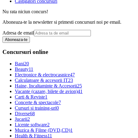
Castigatori concursuri
Nu rata niciun concurs!
Aboneaza-te la newsletter si primesti concursuri noi pe email.
Adresa de email
Aboneaza-te
Concursuri online
Bani
20
Beauty
11
Electronice & electrocasnice
47
Calculatoare & accesorii IT
23
Haine, Incaltaminte & Accesorii
25
Vacante (cazare, bilete de avion)
41
Carti & Reviste
1
Concerte & spectacole
7
Cursuri si training-uri
0
Diverse
68
Jucarii
2
Licente software
2
Muzica & Filme (DVD,CD)
1
Health & Fitness
11