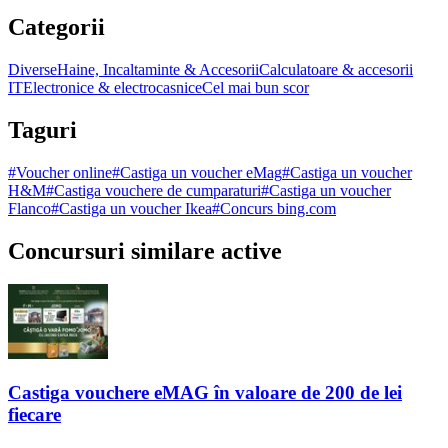
Categorii
Diverse
Haine, Incaltaminte & Accesorii
Calculatoare & accesorii
IT
Electronice & electrocasnice
Cel mai bun scor
Taguri
#
Voucher online
#
Castiga un voucher eMag
#
Castiga un voucher
H&M
#
Castiga vouchere de cumparaturi
#
Castiga un voucher
Flanco
#
Castiga un voucher Ikea
#
Concurs bing.com
Concursuri similare active
Castiga vouchere eMAG în valoare de 200 de lei
fiecare