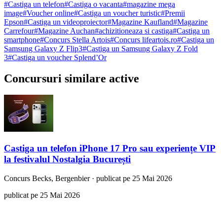
#
Castiga un telefon
#
Castiga o vacanta
#
magazine mega
image
#
Voucher online
#
Castiga un voucher turistic
#
Premii
Epson
#
Castiga un videoproiector
#
Magazine Kaufland
#
Magazine
Carrefour
#
Magazine Auchan
#
achizitioneaza si castiga
#
Castiga un
smartphone
#
Concurs Stella Artois
#
Concurs lifeartois.ro
#
Castiga un
Samsung Galaxy Z Flip3
#
Castiga un Samsung Galaxy Z Fold
3
#
Castiga un voucher Splend’Or
Concursuri similare active
Castiga un telefon iPhone 17 Pro sau experiențe VIP
la festivalul Nostalgia București
Concurs
Becks, Bergenbier
·
publicat pe 25 Mai 2026
publicat pe 25 Mai 2026