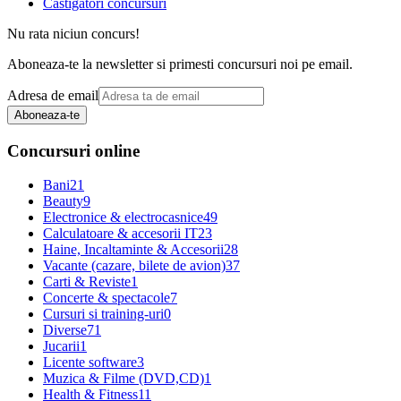
Castigatori concursuri
Nu rata niciun concurs!
Aboneaza-te la newsletter si primesti concursuri noi pe email.
Adresa de email
Aboneaza-te
Concursuri online
Bani
21
Beauty
9
Electronice & electrocasnice
49
Calculatoare & accesorii IT
23
Haine, Incaltaminte & Accesorii
28
Vacante (cazare, bilete de avion)
37
Carti & Reviste
1
Concerte & spectacole
7
Cursuri si training-uri
0
Diverse
71
Jucarii
1
Licente software
3
Muzica & Filme (DVD,CD)
1
Health & Fitness
11