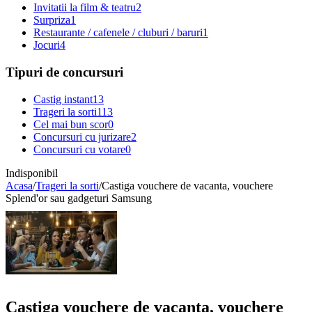
Invitatii la film & teatru
2
Surpriza
1
Restaurante / cafenele / cluburi / baruri
1
Jocuri
4
Tipuri de concursuri
Castig instant
13
Trageri la sorti
113
Cel mai bun scor
0
Concursuri cu jurizare
2
Concursuri cu votare
0
Indisponibil
Acasa
/
Trageri la sorti
/
Castiga vouchere de vacanta, vouchere
Splend'or sau gadgeturi Samsung
Castiga vouchere de vacanta, vouchere