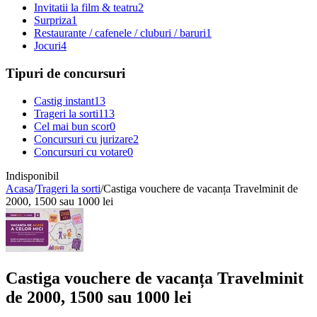
Invitatii la film & teatru
2
Surpriza
1
Restaurante / cafenele / cluburi / baruri
1
Jocuri
4
Tipuri de concursuri
Castig instant
13
Trageri la sorti
113
Cel mai bun scor
0
Concursuri cu jurizare
2
Concursuri cu votare
0
Indisponibil
Acasa
/
Trageri la sorti
/
Castiga vouchere de vacanța Travelminit de
2000, 1500 sau 1000 lei
Castiga vouchere de vacanța Travelminit
de 2000, 1500 sau 1000 lei