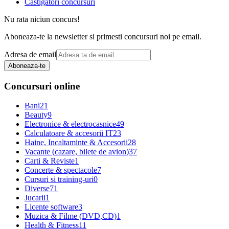
Castigatori concursuri
Nu rata niciun concurs!
Aboneaza-te la newsletter si primesti concursuri noi pe email.
Adresa de email
Aboneaza-te
Concursuri online
Bani
21
Beauty
9
Electronice & electrocasnice
49
Calculatoare & accesorii IT
23
Haine, Incaltaminte & Accesorii
28
Vacante (cazare, bilete de avion)
37
Carti & Reviste
1
Concerte & spectacole
7
Cursuri si training-uri
0
Diverse
71
Jucarii
1
Licente software
3
Muzica & Filme (DVD,CD)
1
Health & Fitness
11