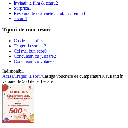
Invitatii la film & teatru
2
Surpriza
1
Restaurante / cafenele / cluburi / baruri
1
Jocuri
4
Tipuri de concursuri
Castig instant
13
Trageri la sorti
112
Cel mai bun scor
0
Concursuri cu jurizare
2
Concursuri cu votare
0
Indisponibil
Acasa
/
Trageri la sorti
/
Castiga vouchere de cumpărături Kaufland în
valoare de 500 de lei fiecare