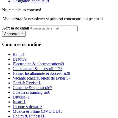
Castigatori concursuri
Nu rata niciun concurs!
Aboneaza-te la newsletter si primesti concursuri noi pe email.
Adresa de email
Aboneaza-te
Concursuri online
Bani
21
Beauty
9
Electronice & electrocasnice
49
Calculatoare & accesorii IT
23
Haine, Incaltaminte & Accesorii
28
Vacante (cazare, bilete de avion)
37
Carti & Reviste
1
Concerte & spectacole
7
Cursuri si training-uri
0
Diverse
71
Jucarii
1
Licente software
3
Muzica & Filme (DVD,CD)
1
Health & Fitness
11