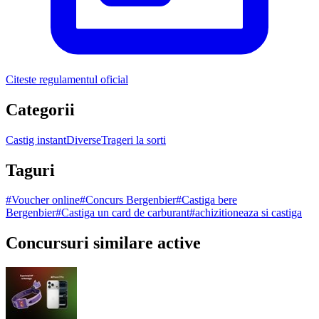
Citeste regulamentul oficial
Categorii
Castig instant
Diverse
Trageri la sorti
Taguri
#
Voucher online
#
Concurs Bergenbier
#
Castiga bere
Bergenbier
#
Castiga un card de carburant
#
achizitioneaza si castiga
Concursuri similare active