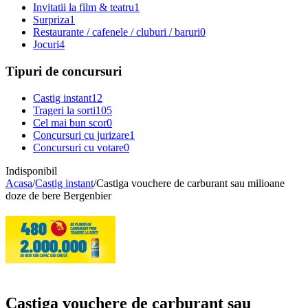
Invitatii la film & teatru
1
Surpriza
1
Restaurante / cafenele / cluburi / baruri
0
Jocuri
4
Tipuri de concursuri
Castig instant
12
Trageri la sorti
105
Cel mai bun scor
0
Concursuri cu jurizare
1
Concursuri cu votare
0
Indisponibil
Acasa
/
Castig instant
/
Castiga vouchere de carburant sau milioane
doze de bere Bergenbier
Castiga vouchere de carburant sau