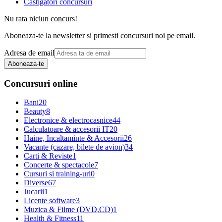
Castigatori concursuri
Nu rata niciun concurs!
Aboneaza-te la newsletter si primesti concursuri noi pe email.
Adresa de email
Aboneaza-te
Concursuri online
Bani
20
Beauty
8
Electronice & electrocasnice
44
Calculatoare & accesorii IT
20
Haine, Incaltaminte & Accesorii
26
Vacante (cazare, bilete de avion)
34
Carti & Reviste
1
Concerte & spectacole
7
Cursuri si training-uri
0
Diverse
67
Jucarii
1
Licente software
3
Muzica & Filme (DVD,CD)
1
Health & Fitness
11