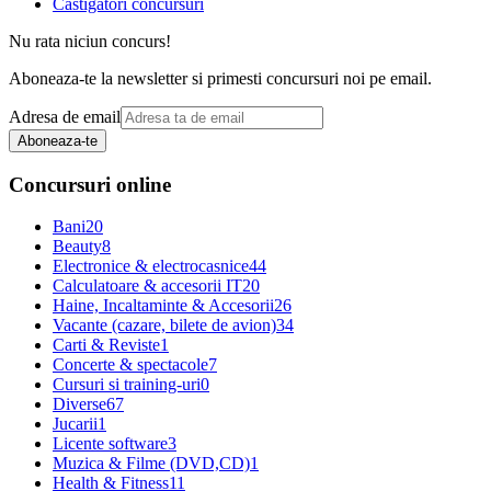
Castigatori concursuri
Nu rata niciun concurs!
Aboneaza-te la newsletter si primesti concursuri noi pe email.
Adresa de email
Aboneaza-te
Concursuri online
Bani
20
Beauty
8
Electronice & electrocasnice
44
Calculatoare & accesorii IT
20
Haine, Incaltaminte & Accesorii
26
Vacante (cazare, bilete de avion)
34
Carti & Reviste
1
Concerte & spectacole
7
Cursuri si training-uri
0
Diverse
67
Jucarii
1
Licente software
3
Muzica & Filme (DVD,CD)
1
Health & Fitness
11