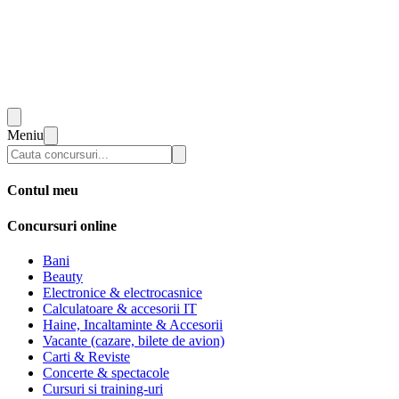
Meniu
Contul meu
Concursuri online
Bani
Beauty
Electronice & electrocasnice
Calculatoare & accesorii IT
Haine, Incaltaminte & Accesorii
Vacante (cazare, bilete de avion)
Carti & Reviste
Concerte & spectacole
Cursuri si training-uri