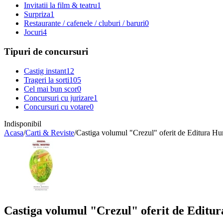
Invitatii la film & teatru
1
Surpriza
1
Restaurante / cafenele / cluburi / baruri
0
Jocuri
4
Tipuri de concursuri
Castig instant
12
Trageri la sorti
105
Cel mai bun scor
0
Concursuri cu jurizare
1
Concursuri cu votare
0
Indisponibil
Acasa
/
Carti & Reviste
/
Castiga volumul "Crezul" oferit de Editura H
Castiga volumul "Crezul" oferit de Editu