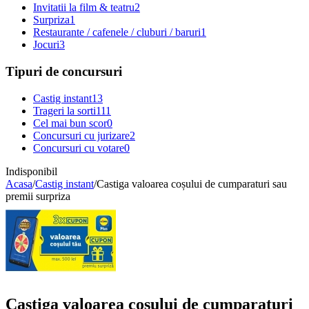
Invitatii la film & teatru
2
Surpriza
1
Restaurante / cafenele / cluburi / baruri
1
Jocuri
3
Tipuri de concursuri
Castig instant
13
Trageri la sorti
111
Cel mai bun scor
0
Concursuri cu jurizare
2
Concursuri cu votare
0
Indisponibil
Acasa
/
Castig instant
/
Castiga valoarea coșului de cumparaturi sau
premii surpriza
Castiga valoarea coșului de cumparaturi