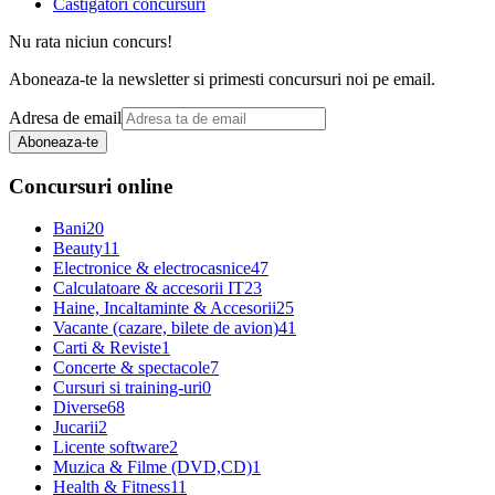
Castigatori concursuri
Nu rata niciun concurs!
Aboneaza-te la newsletter si primesti concursuri noi pe email.
Adresa de email
Aboneaza-te
Concursuri online
Bani
20
Beauty
11
Electronice & electrocasnice
47
Calculatoare & accesorii IT
23
Haine, Incaltaminte & Accesorii
25
Vacante (cazare, bilete de avion)
41
Carti & Reviste
1
Concerte & spectacole
7
Cursuri si training-uri
0
Diverse
68
Jucarii
2
Licente software
2
Muzica & Filme (DVD,CD)
1
Health & Fitness
11