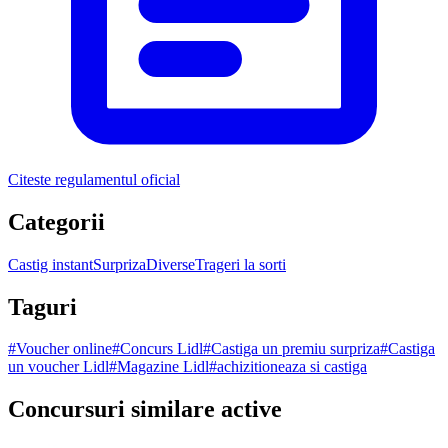
Citeste regulamentul oficial
Categorii
Castig instant
Surpriza
Diverse
Trageri la sorti
Taguri
#
Voucher online
#
Concurs Lidl
#
Castiga un premiu surpriza
#
Castiga
un voucher Lidl
#
Magazine Lidl
#
achizitioneaza si castiga
Concursuri similare active