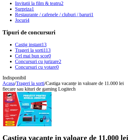
Invitatii la film & teatru
2
Surpriza
1
Restaurante / cafenele / cluburi / baruri
1
Jocuri
4
Tipuri de concursuri
Castig instant
13
Trageri la sorti
113
Cel mai bun scor
0
Concursuri cu jurizare
2
Concursuri cu votare
0
Indisponibil
Acasa
/
Trageri la sorti
/
Castiga vacanțe in valoare de 11.000 lei
fiecare sau kituri de gaming Logitech
Castiga vacanțe in valoare de 11.000 lei