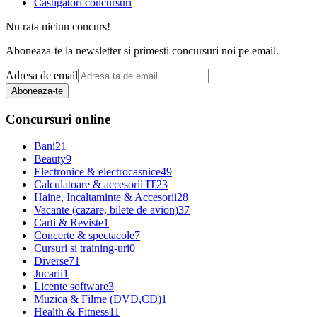
Castigatori concursuri
Nu rata niciun concurs!
Aboneaza-te la newsletter si primesti concursuri noi pe email.
Adresa de email
Aboneaza-te
Concursuri online
Bani
21
Beauty
9
Electronice & electrocasnice
49
Calculatoare & accesorii IT
23
Haine, Incaltaminte & Accesorii
28
Vacante (cazare, bilete de avion)
37
Carti & Reviste
1
Concerte & spectacole
7
Cursuri si training-uri
0
Diverse
71
Jucarii
1
Licente software
3
Muzica & Filme (DVD,CD)
1
Health & Fitness
11