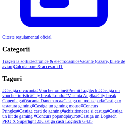
Citeste regulamentul oficial
Categorii
Trageri la sorti
Electronice & electrocasnice
Vacante (cazare, bilete de
avion)
Calculatoare & accesorii IT
Taguri
#
Castiga o vacanta
#
Voucher online
#
Premii Logitech
#
Castiga un
voucher turistic
#
City break Londra
#
Vacanta Anglia
#
City break
Copenhaga
#
Vacanta Danemarca
#
Castiga un mousepad
#
Castiga o
tastatura gaming
#
Castiga un gaming mouse
#
Concurs
Pringles
#
Castiga casti de gaming
#
achizitioneaza si castiga
#
Castiga
un kit de gaming
#
Concurs popandplay.ro
#
Castiga un Logitech
PRO X Superlight 2
#
Castiga casti Logitech G435