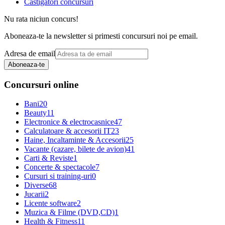
Castigatori concursuri
Nu rata niciun concurs!
Aboneaza-te la newsletter si primesti concursuri noi pe email.
Adresa de email
Aboneaza-te
Concursuri online
Bani
20
Beauty
11
Electronice & electrocasnice
47
Calculatoare & accesorii IT
23
Haine, Incaltaminte & Accesorii
25
Vacante (cazare, bilete de avion)
41
Carti & Reviste
1
Concerte & spectacole
7
Cursuri si training-uri
0
Diverse
68
Jucarii
2
Licente software
2
Muzica & Filme (DVD,CD)
1
Health & Fitness
11