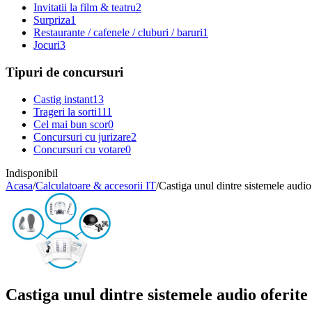
Invitatii la film & teatru
2
Surpriza
1
Restaurante / cafenele / cluburi / baruri
1
Jocuri
3
Tipuri de concursuri
Castig instant
13
Trageri la sorti
111
Cel mai bun scor
0
Concursuri cu jurizare
2
Concursuri cu votare
0
Indisponibil
Acasa
/
Calculatoare & accesorii IT
/
Castiga unul dintre sistemele audio
Castiga unul dintre sistemele audio oferite