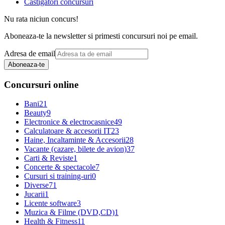
Castigatori concursuri
Nu rata niciun concurs!
Aboneaza-te la newsletter si primesti concursuri noi pe email.
Adresa de email
Aboneaza-te
Concursuri online
Bani
21
Beauty
9
Electronice & electrocasnice
49
Calculatoare & accesorii IT
23
Haine, Incaltaminte & Accesorii
28
Vacante (cazare, bilete de avion)
37
Carti & Reviste
1
Concerte & spectacole
7
Cursuri si training-uri
0
Diverse
71
Jucarii
1
Licente software
3
Muzica & Filme (DVD,CD)
1
Health & Fitness
11