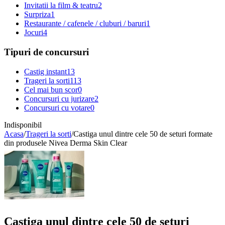
Invitatii la film & teatru
2
Surpriza
1
Restaurante / cafenele / cluburi / baruri
1
Jocuri
4
Tipuri de concursuri
Castig instant
13
Trageri la sorti
113
Cel mai bun scor
0
Concursuri cu jurizare
2
Concursuri cu votare
0
Indisponibil
Acasa
/
Trageri la sorti
/
Castiga unul dintre cele 50 de seturi formate
din produsele Nivea Derma Skin Clear
Castiga unul dintre cele 50 de seturi