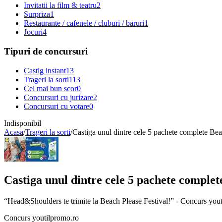
Invitatii la film & teatru
2
Surpriza
1
Restaurante / cafenele / cluburi / baruri
1
Jocuri
4
Tipuri de concursuri
Castig instant
13
Trageri la sorti
113
Cel mai bun scor
0
Concursuri cu jurizare
2
Concursuri cu votare
0
Indisponibil
Acasa
/
Trageri la sorti
/
Castiga unul dintre cele 5 pachete complete Bea
Castiga unul dintre cele 5 pachete complet
“Head&Shoulders te trimite la Beach Please Festival!” - Concurs you
Concurs youtilpromo.ro