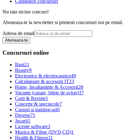
Castigatori concursuri
Nu rata niciun concurs!
Aboneaza-te la newsletter si primesti concursuri noi pe email.
Adresa de email
Aboneaza-te
Concursuri online
Bani
21
Beauty
9
Electronice & electrocasnice
49
Calculatoare & accesorii IT
23
Haine, Incaltaminte & Accesorii
28
Vacante (cazare, bilete de avion)
37
Carti & Reviste
1
Concerte & spectacole
7
Cursuri si training-uri
0
Diverse
71
Jucarii
1
Licente software
3
Muzica & Filme (DVD,CD)
1
Health & Fitness
11