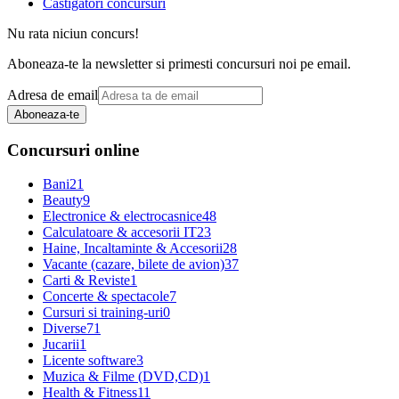
Castigatori concursuri
Nu rata niciun concurs!
Aboneaza-te la newsletter si primesti concursuri noi pe email.
Adresa de email
Aboneaza-te
Concursuri online
Bani
21
Beauty
9
Electronice & electrocasnice
48
Calculatoare & accesorii IT
23
Haine, Incaltaminte & Accesorii
28
Vacante (cazare, bilete de avion)
37
Carti & Reviste
1
Concerte & spectacole
7
Cursuri si training-uri
0
Diverse
71
Jucarii
1
Licente software
3
Muzica & Filme (DVD,CD)
1
Health & Fitness
11