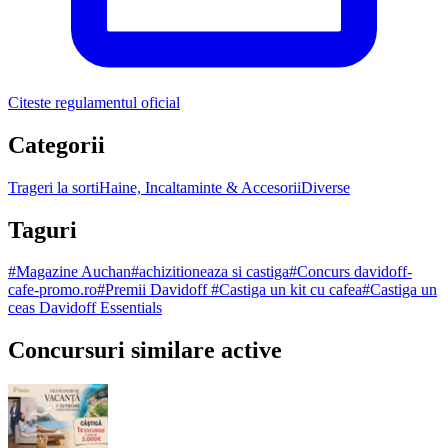
Citeste regulamentul oficial
Categorii
Trageri la sorti
Haine, Incaltaminte & Accesorii
Diverse
Taguri
#
Magazine Auchan
#
achizitioneaza si castiga
#
Concurs davidoff-
cafe-promo.ro
#
Premii Davidoff
#
Castiga un kit cu cafea
#
Castiga un
ceas Davidoff Essentials
Concursuri similare active