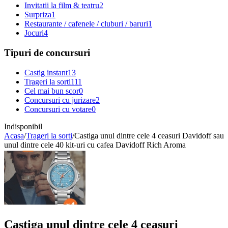
Invitatii la film & teatru
2
Surpriza
1
Restaurante / cafenele / cluburi / baruri
1
Jocuri
4
Tipuri de concursuri
Castig instant
13
Trageri la sorti
111
Cel mai bun scor
0
Concursuri cu jurizare
2
Concursuri cu votare
0
Indisponibil
Acasa
/
Trageri la sorti
/
Castiga unul dintre cele 4 ceasuri Davidoff sau
unul dintre cele 40 kit-uri cu cafea Davidoff Rich Aroma
Castiga unul dintre cele 4 ceasuri