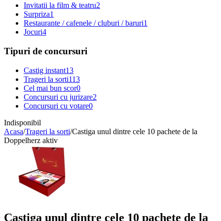
Invitatii la film & teatru
2
Surpriza
1
Restaurante / cafenele / cluburi / baruri
1
Jocuri
4
Tipuri de concursuri
Castig instant
13
Trageri la sorti
113
Cel mai bun scor
0
Concursuri cu jurizare
2
Concursuri cu votare
0
Indisponibil
Acasa
/
Trageri la sorti
/
Castiga unul dintre cele 10 pachete de la
Doppelherz aktiv
Castiga unul dintre cele 10 pachete de la