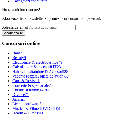
Castigatori concursuri
Nu rata niciun concurs!
Aboneaza-te la newsletter si primesti concursuri noi pe email.
Adresa de email
Aboneaza-te
Concursuri online
Bani
21
Beauty
9
Electronice & electrocasnice
49
Calculatoare & accesorii IT
23
Haine, Incaltaminte & Accesorii
28
Vacante (cazare, bilete de avion)
37
Carti & Reviste
1
Concerte & spectacole
7
Cursuri si training-uri
0
Diverse
71
Jucarii
1
Licente software
3
Muzica & Filme (DVD,CD)
1
Health & Fitness
11