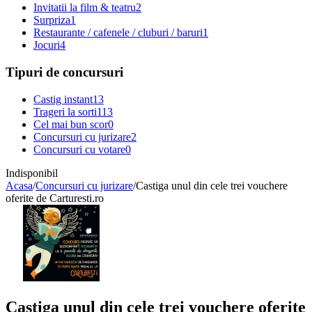
Invitatii la film & teatru
2
Surpriza
1
Restaurante / cafenele / cluburi / baruri
1
Jocuri
4
Tipuri de concursuri
Castig instant
13
Trageri la sorti
113
Cel mai bun scor
0
Concursuri cu jurizare
2
Concursuri cu votare
0
Indisponibil
Acasa
/
Concursuri cu jurizare
/
Castiga unul din cele trei vouchere
oferite de Carturesti.ro
Castiga unul din cele trei vouchere oferite