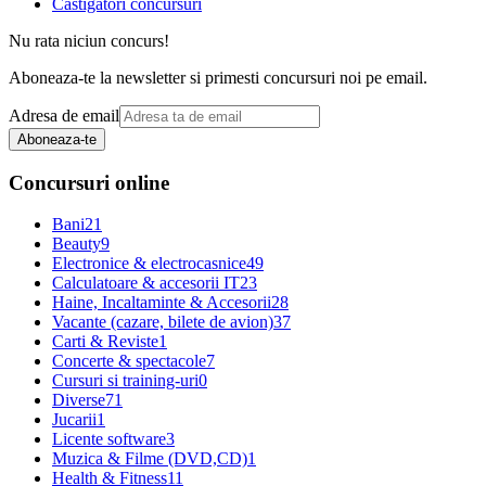
Castigatori concursuri
Nu rata niciun concurs!
Aboneaza-te la newsletter si primesti concursuri noi pe email.
Adresa de email
Aboneaza-te
Concursuri online
Bani
21
Beauty
9
Electronice & electrocasnice
49
Calculatoare & accesorii IT
23
Haine, Incaltaminte & Accesorii
28
Vacante (cazare, bilete de avion)
37
Carti & Reviste
1
Concerte & spectacole
7
Cursuri si training-uri
0
Diverse
71
Jucarii
1
Licente software
3
Muzica & Filme (DVD,CD)
1
Health & Fitness
11