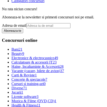
Castigatori concursuri
Nu rata niciun concurs!
Aboneaza-te la newsletter si primesti concursuri noi pe email.
Adresa de email
Aboneaza-te
Concursuri online
Bani
21
Beauty
9
Electronice & electrocasnice
49
Calculatoare & accesorii IT
23
Haine, Incaltaminte & Accesorii
28
Vacante (cazare, bilete de avion)
37
Carti & Reviste
1
Concerte & spectacole
7
Cursuri si training-uri
0
Diverse
71
Jucarii
1
Licente software
3
Muzica & Filme (DVD,CD)
1
Health & Fitness
11