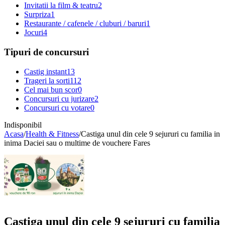
Invitatii la film & teatru
2
Surpriza
1
Restaurante / cafenele / cluburi / baruri
1
Jocuri
4
Tipuri de concursuri
Castig instant
13
Trageri la sorti
112
Cel mai bun scor
0
Concursuri cu jurizare
2
Concursuri cu votare
0
Indisponibil
Acasa
/
Health & Fitness
/
Castiga unul din cele 9 sejururi cu familia in
inima Daciei sau o multime de vouchere Fares
Castiga unul din cele 9 sejururi cu familia