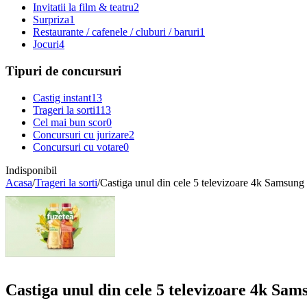
Invitatii la film & teatru
2
Surpriza
1
Restaurante / cafenele / cluburi / baruri
1
Jocuri
4
Tipuri de concursuri
Castig instant
13
Trageri la sorti
113
Cel mai bun scor
0
Concursuri cu jurizare
2
Concursuri cu votare
0
Indisponibil
Acasa
/
Trageri la sorti
/
Castiga unul din cele 5 televizoare 4k Samsung s
Castiga unul din cele 5 televizoare 4k Sams