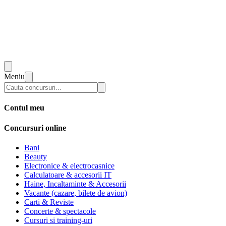
Meniu
Contul meu
Concursuri online
Bani
Beauty
Electronice & electrocasnice
Calculatoare & accesorii IT
Haine, Incaltaminte & Accesorii
Vacante (cazare, bilete de avion)
Carti & Reviste
Concerte & spectacole
Cursuri si training-uri