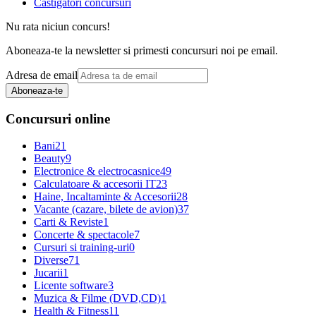
Castigatori concursuri
Nu rata niciun concurs!
Aboneaza-te la newsletter si primesti concursuri noi pe email.
Adresa de email
Aboneaza-te
Concursuri online
Bani
21
Beauty
9
Electronice & electrocasnice
49
Calculatoare & accesorii IT
23
Haine, Incaltaminte & Accesorii
28
Vacante (cazare, bilete de avion)
37
Carti & Reviste
1
Concerte & spectacole
7
Cursuri si training-uri
0
Diverse
71
Jucarii
1
Licente software
3
Muzica & Filme (DVD,CD)
1
Health & Fitness
11