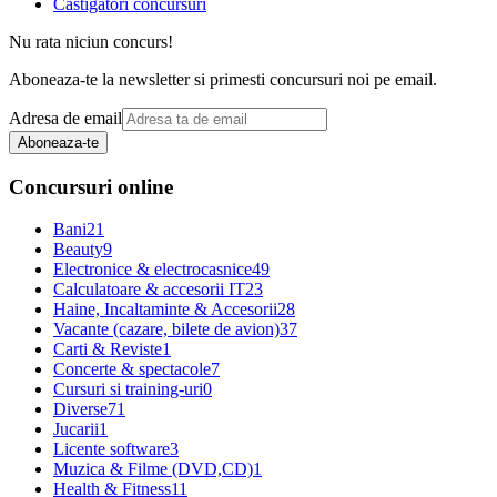
Castigatori concursuri
Nu rata niciun concurs!
Aboneaza-te la newsletter si primesti concursuri noi pe email.
Adresa de email
Aboneaza-te
Concursuri online
Bani
21
Beauty
9
Electronice & electrocasnice
49
Calculatoare & accesorii IT
23
Haine, Incaltaminte & Accesorii
28
Vacante (cazare, bilete de avion)
37
Carti & Reviste
1
Concerte & spectacole
7
Cursuri si training-uri
0
Diverse
71
Jucarii
1
Licente software
3
Muzica & Filme (DVD,CD)
1
Health & Fitness
11