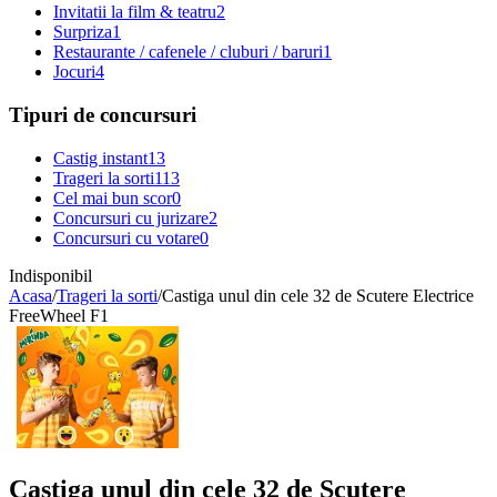
Invitatii la film & teatru
2
Surpriza
1
Restaurante / cafenele / cluburi / baruri
1
Jocuri
4
Tipuri de concursuri
Castig instant
13
Trageri la sorti
113
Cel mai bun scor
0
Concursuri cu jurizare
2
Concursuri cu votare
0
Indisponibil
Acasa
/
Trageri la sorti
/
Castiga unul din cele 32 de Scutere Electrice
FreeWheel F1
Castiga unul din cele 32 de Scutere