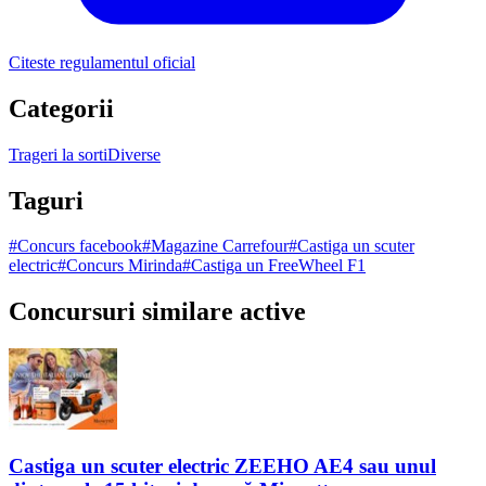
Citeste regulamentul oficial
Categorii
Trageri la sorti
Diverse
Taguri
#
Concurs facebook
#
Magazine Carrefour
#
Castiga un scuter
electric
#
Concurs Mirinda
#
Castiga un FreeWheel F1
Concursuri similare active
Castiga un scuter electric ZEEHO AE4 sau unul