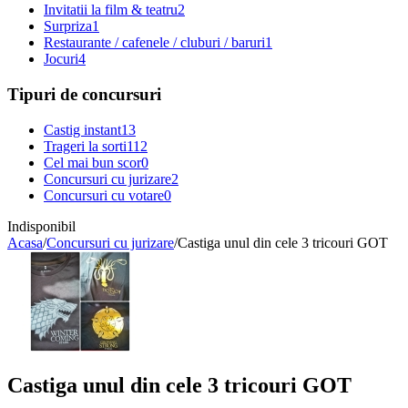
Invitatii la film & teatru
2
Surpriza
1
Restaurante / cafenele / cluburi / baruri
1
Jocuri
4
Tipuri de concursuri
Castig instant
13
Trageri la sorti
112
Cel mai bun scor
0
Concursuri cu jurizare
2
Concursuri cu votare
0
Indisponibil
Acasa
/
Concursuri cu jurizare
/
Castiga unul din cele 3 tricouri GOT
Castiga unul din cele 3 tricouri GOT