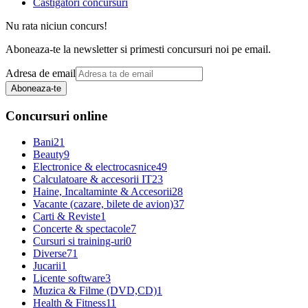
Castigatori concursuri
Nu rata niciun concurs!
Aboneaza-te la newsletter si primesti concursuri noi pe email.
Adresa de email
Aboneaza-te
Concursuri online
Bani
21
Beauty
9
Electronice & electrocasnice
49
Calculatoare & accesorii IT
23
Haine, Incaltaminte & Accesorii
28
Vacante (cazare, bilete de avion)
37
Carti & Reviste
1
Concerte & spectacole
7
Cursuri si training-uri
0
Diverse
71
Jucarii
1
Licente software
3
Muzica & Filme (DVD,CD)
1
Health & Fitness
11