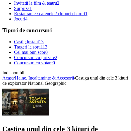
Invitatii la film & teatru
2
Surpriza
1
Restaurante / cafenele / cluburi / baruri
1
Jocuri
4
Tipuri de concursuri
Castig instant
13
Trageri la sorti
113
Cel mai bun scor
0
Concursuri cu jurizare
2
Concursuri cu votare
0
Indisponibil
Acasa
/
Haine, Incaltaminte & Accesorii
/
Castiga unul din cele 3 kituri
de explorator National Geographic
Castiga unul din cele 3 kituri de