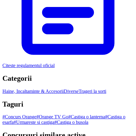
Citeste regulamentul oficial
Categorii
Haine, Incaltaminte & Accesorii
Diverse
Trageri la sorti
Taguri
#
Concurs Orange
#
Orange TV Go
#
Castiga o lanterna
#
Castiga o
esarfa
#
Urmareste si castiga
#
Castiga o busola
Concursuri similare active