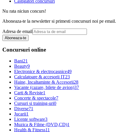
Castigatori concursuri
Nu rata niciun concurs!
Aboneaza-te la newsletter si primesti concursuri noi pe email.
Adresa de email
Aboneaza-te
Concursuri online
Bani
21
Beauty
9
Electronice & electrocasnice
49
Calculatoare & accesorii IT
23
Haine, Incaltaminte & Accesorii
28
Vacante (cazare, bilete de avion)
37
Carti & Reviste
1
Concerte & spectacole
7
Cursuri si training-uri
0
Diverse
71
Jucarii
1
Licente software
3
Muzica & Filme (DVD,CD)
1
Health & Fitness
11