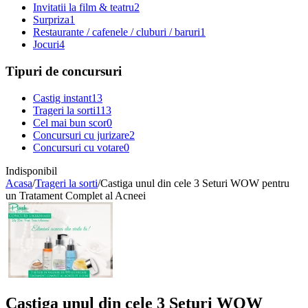
Invitatii la film & teatru
2
Surpriza
1
Restaurante / cafenele / cluburi / baruri
1
Jocuri
4
Tipuri de concursuri
Castig instant
13
Trageri la sorti
113
Cel mai bun scor
0
Concursuri cu jurizare
2
Concursuri cu votare
0
Indisponibil
Acasa
/
Trageri la sorti
/
Castiga unul din cele 3 Seturi WOW pentru
un Tratament Complet al Acneei
Castiga unul din cele 3 Seturi WOW