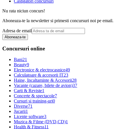
Castigatori concursuri
Nu rata niciun concurs!
Aboneaza-te la newsletter si primesti concursuri noi pe email.
Adresa de email
Aboneaza-te
Concursuri online
Bani
21
Beauty
9
Electronice & electrocasnice
49
Calculatoare & accesorii IT
23
Haine, Incaltaminte & Accesorii
28
Vacante (cazare, bilete de avion)
37
Carti & Reviste
1
Concerte & spectacole
7
Cursuri si training-uri
0
Diverse
71
Jucarii
1
Licente software
3
Muzica & Filme (DVD,CD)
1
Health & Fitness
11