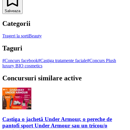
Salveaza
Categorii
Trageri la sorti
Beauty
Taguri
#
Concurs facebook
#
Castiga tratamente faciale
#
Concurs Plush
luxury BIO cosmetics
Concursuri similare active
Castiga o jachetă Under Armour, o pereche de
pantofi sport Under Armour sau un tricou/o