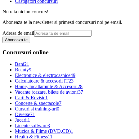
Castigatori concursuri
Nu rata niciun concurs!
Aboneaza-te la newsletter si primesti concursuri noi pe email.
Adresa de email
Aboneaza-te
Concursuri online
Bani
21
Beauty
9
Electronice & electrocasnice
49
Calculatoare & accesorii IT
23
Haine, Incaltaminte & Accesorii
28
Vacante (cazare, bilete de avion)
37
Carti & Reviste
1
Concerte & spectacole
7
Cursuri si training-uri
0
Diverse
71
Jucarii
1
Licente software
3
Muzica & Filme (DVD,CD)
1
Health & Fitness
11