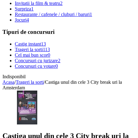
Invitatii la film & teatru
2
Surpriza
1
Restaurante / cafenele / cluburi / baruri
1
Jocuri
4
Tipuri de concursuri
Castig instant
13
Trageri la sorti
113
Cel mai bun scor
0
Concursuri cu jurizare
2
Concursuri cu votare
0
Indisponibil
Acasa
/
Trageri la sorti
/
Castiga unul din cele 3 City break uri la
Amsterdam
Castiga unul din cele 3 City break uri la