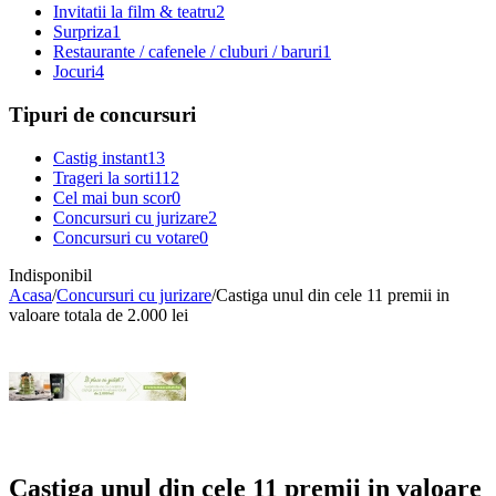
Invitatii la film & teatru
2
Surpriza
1
Restaurante / cafenele / cluburi / baruri
1
Jocuri
4
Tipuri de concursuri
Castig instant
13
Trageri la sorti
112
Cel mai bun scor
0
Concursuri cu jurizare
2
Concursuri cu votare
0
Indisponibil
Acasa
/
Concursuri cu jurizare
/
Castiga unul din cele 11 premii in
valoare totala de 2.000 lei
Castiga unul din cele 11 premii in valoare