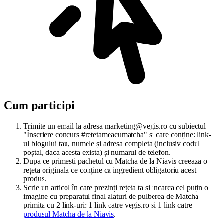
Cum participi
Trimite un email la adresa marketing@vegis.ro cu subiectul
"Înscriere concurs #retetameacumatcha" si care conține: link-
ul blogului tau, numele și adresa completa (inclusiv codul
poștal, daca acesta exista) și numarul de telefon.
Dupa ce primesti pachetul cu Matcha de la Niavis creeaza o
rețeta originala ce conține ca ingredient obligatoriu acest
produs.
Scrie un articol în care prezinți rețeta ta si incarca cel puțin o
imagine cu preparatul final alaturi de pulberea de Matcha
primita cu 2 link-uri: 1 link catre vegis.ro si 1 link catre
produsul Matcha de la Niavis
.