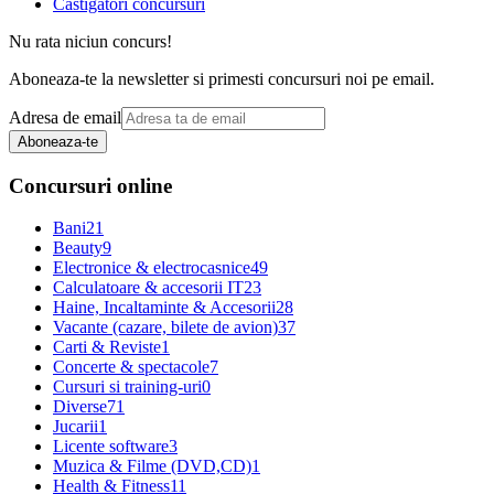
Castigatori concursuri
Nu rata niciun concurs!
Aboneaza-te la newsletter si primesti concursuri noi pe email.
Adresa de email
Aboneaza-te
Concursuri online
Bani
21
Beauty
9
Electronice & electrocasnice
49
Calculatoare & accesorii IT
23
Haine, Incaltaminte & Accesorii
28
Vacante (cazare, bilete de avion)
37
Carti & Reviste
1
Concerte & spectacole
7
Cursuri si training-uri
0
Diverse
71
Jucarii
1
Licente software
3
Muzica & Filme (DVD,CD)
1
Health & Fitness
11