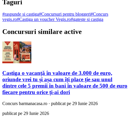
Taguri
#
raspunde si castiga
#
Concursuri pentru bloggeri
#
Concurs
vegis.ro
#
Castiga un voucher Vegis.ro
#
gateste si castiga
Concursuri similare active
Castiga o vacanță în valoare de 3.000 de euro,
oriunde vrei tu și așa cum îți place ție sau unul
dintre cele 5 premii în bani în valoare de 500 de euro
fiecare pentru orice ți-ai dori
Concurs
barmanacasa.ro
·
publicat pe 29 Iunie 2026
publicat pe 29 Iunie 2026