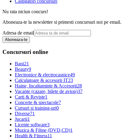
Castigatori concursuri
Nu rata niciun concurs!
Aboneaza-te la newsletter si primesti concursuri noi pe email.
Adresa de email
Aboneaza-te
Concursuri online
Bani
21
Beauty
9
Electronice & electrocasnice
49
Calculatoare & accesorii IT
23
Haine, Incaltaminte & Accesorii
28
Vacante (cazare, bilete de avion)
37
Carti & Reviste
1
Concerte & spectacole
7
Cursuri si training-uri
0
Diverse
71
Jucarii
1
Licente software
3
Muzica & Filme (DVD,CD)
1
Health & Fitness
11