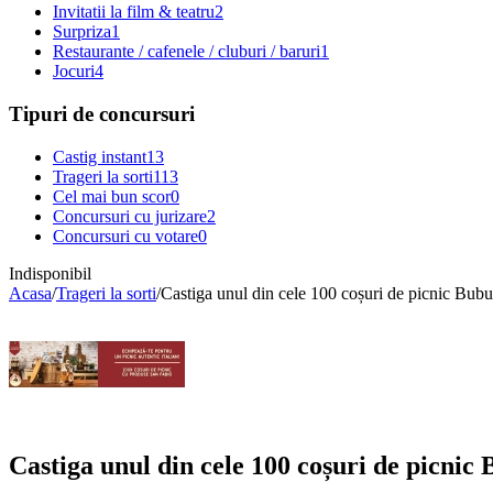
Invitatii la film & teatru
2
Surpriza
1
Restaurante / cafenele / cluburi / baruri
1
Jocuri
4
Tipuri de concursuri
Castig instant
13
Trageri la sorti
113
Cel mai bun scor
0
Concursuri cu jurizare
2
Concursuri cu votare
0
Indisponibil
Acasa
/
Trageri la sorti
/
Castiga unul din cele 100 coșuri de picnic Bubu
Castiga unul din cele 100 coșuri de picnic 