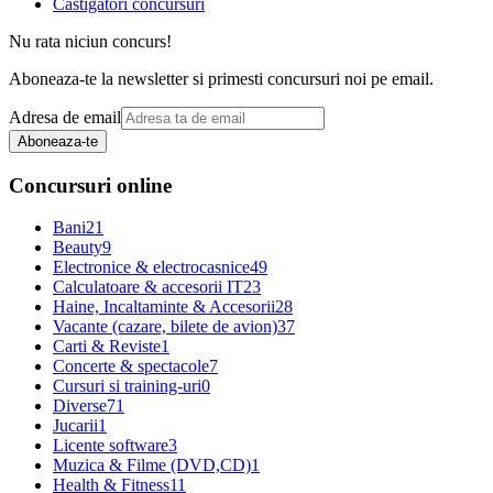
Castigatori concursuri
Nu rata niciun concurs!
Aboneaza-te la newsletter si primesti concursuri noi pe email.
Adresa de email
Aboneaza-te
Concursuri online
Bani
21
Beauty
9
Electronice & electrocasnice
49
Calculatoare & accesorii IT
23
Haine, Incaltaminte & Accesorii
28
Vacante (cazare, bilete de avion)
37
Carti & Reviste
1
Concerte & spectacole
7
Cursuri si training-uri
0
Diverse
71
Jucarii
1
Licente software
3
Muzica & Filme (DVD,CD)
1
Health & Fitness
11