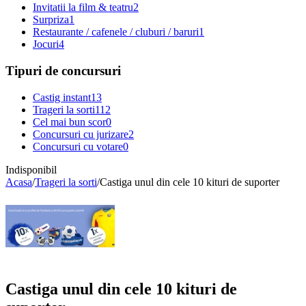
Invitatii la film & teatru
2
Surpriza
1
Restaurante / cafenele / cluburi / baruri
1
Jocuri
4
Tipuri de concursuri
Castig instant
13
Trageri la sorti
112
Cel mai bun scor
0
Concursuri cu jurizare
2
Concursuri cu votare
0
Indisponibil
Acasa
/
Trageri la sorti
/
Castiga unul din cele 10 kituri de suporter
Castiga unul din cele 10 kituri de