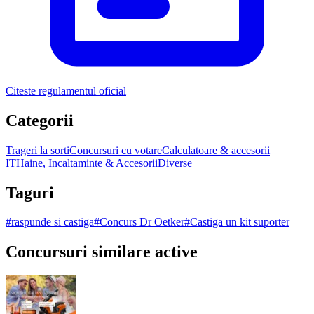
Citeste regulamentul oficial
Categorii
Trageri la sorti
Concursuri cu votare
Calculatoare & accesorii
IT
Haine, Incaltaminte & Accesorii
Diverse
Taguri
#
raspunde si castiga
#
Concurs Dr Oetker
#
Castiga un kit suporter
Concursuri similare active