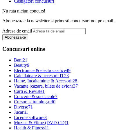
Castigatori concursuri
Nu rata niciun concurs!
Aboneaza-te la newsletter si primesti concursuri noi pe email.
Adresa de email
Aboneaza-te
Concursuri online
Bani
21
Beauty
9
Electronice & electrocasnice
49
Calculatoare & accesorii IT
23
Haine, Incaltaminte & Accesorii
28
Vacante (cazare, bilete de avion)
37
Carti & Reviste
1
Concerte & spectacole
7
Cursuri si training-uri
0
Diverse
71
Jucarii
1
Licente software
3
Muzica & Filme (DVD,CD)
1
Health & Fitness
11