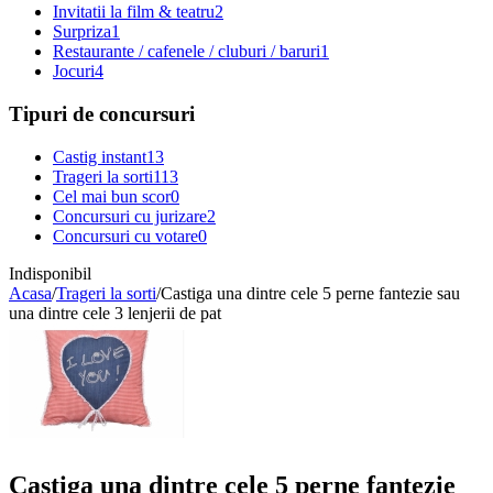
Invitatii la film & teatru
2
Surpriza
1
Restaurante / cafenele / cluburi / baruri
1
Jocuri
4
Tipuri de concursuri
Castig instant
13
Trageri la sorti
113
Cel mai bun scor
0
Concursuri cu jurizare
2
Concursuri cu votare
0
Indisponibil
Acasa
/
Trageri la sorti
/
Castiga una dintre cele 5 perne fantezie sau
una dintre cele 3 lenjerii de pat
Castiga una dintre cele 5 perne fantezie