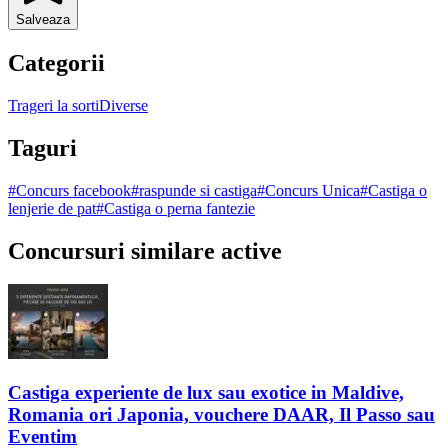
Salveaza
Categorii
Trageri la sorti
Diverse
Taguri
#
Concurs facebook
#
raspunde si castiga
#
Concurs Unica
#
Castiga o
lenjerie de pat
#
Castiga o perna fantezie
Concursuri similare active
Castiga experiente de lux sau exotice in Maldive,
Romania ori Japonia, vouchere DAAR, Il Passo sau
Eventim