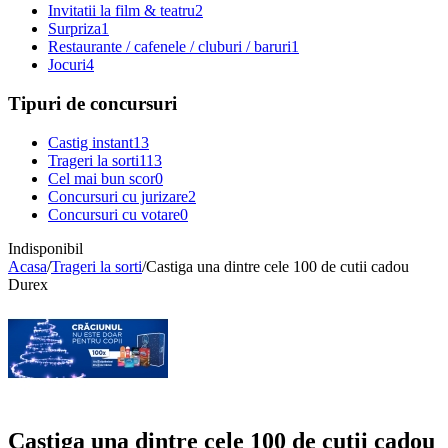
Invitatii la film & teatru
2
Surpriza
1
Restaurante / cafenele / cluburi / baruri
1
Jocuri
4
Tipuri de concursuri
Castig instant
13
Trageri la sorti
113
Cel mai bun scor
0
Concursuri cu jurizare
2
Concursuri cu votare
0
Indisponibil
Acasa
/
Trageri la sorti
/
Castiga una dintre cele 100 de cutii cadou
Durex
Castiga una dintre cele 100 de cutii cadou