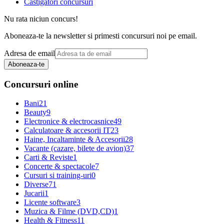
Castigatori concursuri
Nu rata niciun concurs!
Aboneaza-te la newsletter si primesti concursuri noi pe email.
Adresa de email
Aboneaza-te
Concursuri online
Bani
21
Beauty
9
Electronice & electrocasnice
49
Calculatoare & accesorii IT
23
Haine, Incaltaminte & Accesorii
28
Vacante (cazare, bilete de avion)
37
Carti & Reviste
1
Concerte & spectacole
7
Cursuri si training-uri
0
Diverse
71
Jucarii
1
Licente software
3
Muzica & Filme (DVD,CD)
1
Health & Fitness
11