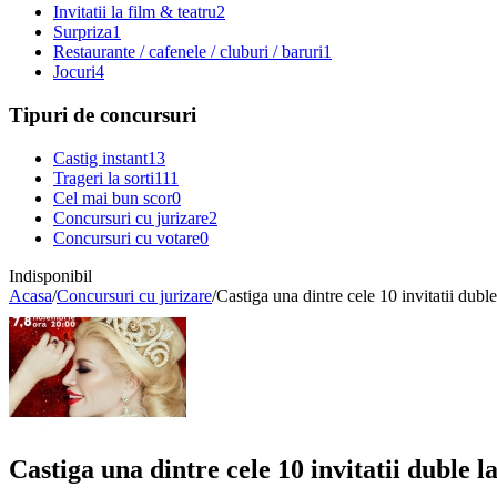
Invitatii la film & teatru
2
Surpriza
1
Restaurante / cafenele / cluburi / baruri
1
Jocuri
4
Tipuri de concursuri
Castig instant
13
Trageri la sorti
111
Cel mai bun scor
0
Concursuri cu jurizare
2
Concursuri cu votare
0
Indisponibil
Acasa
/
Concursuri cu jurizare
/
Castiga una dintre cele 10 invitatii dubl
Castiga una dintre cele 10 invitatii duble 