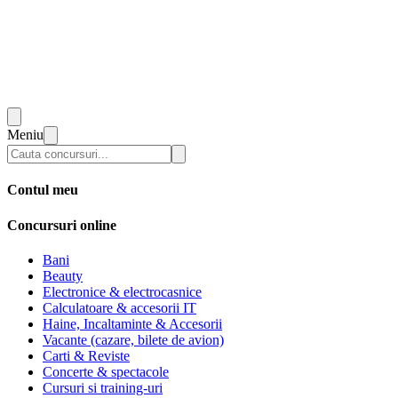
Meniu
Contul meu
Concursuri online
Bani
Beauty
Electronice & electrocasnice
Calculatoare & accesorii IT
Haine, Incaltaminte & Accesorii
Vacante (cazare, bilete de avion)
Carti & Reviste
Concerte & spectacole
Cursuri si training-uri