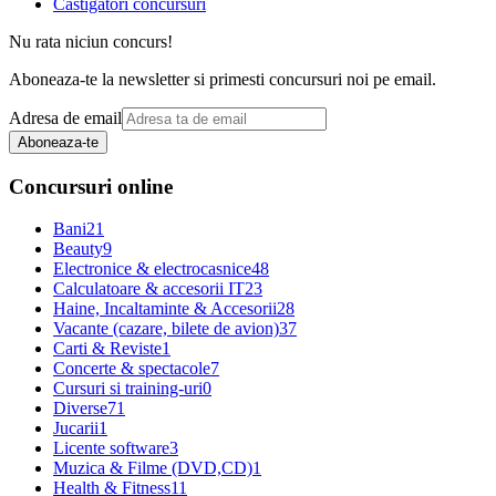
Castigatori concursuri
Nu rata niciun concurs!
Aboneaza-te la newsletter si primesti concursuri noi pe email.
Adresa de email
Aboneaza-te
Concursuri online
Bani
21
Beauty
9
Electronice & electrocasnice
48
Calculatoare & accesorii IT
23
Haine, Incaltaminte & Accesorii
28
Vacante (cazare, bilete de avion)
37
Carti & Reviste
1
Concerte & spectacole
7
Cursuri si training-uri
0
Diverse
71
Jucarii
1
Licente software
3
Muzica & Filme (DVD,CD)
1
Health & Fitness
11