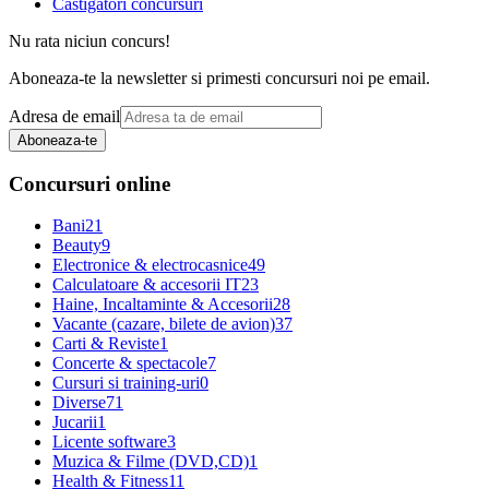
Castigatori concursuri
Nu rata niciun concurs!
Aboneaza-te la newsletter si primesti concursuri noi pe email.
Adresa de email
Aboneaza-te
Concursuri online
Bani
21
Beauty
9
Electronice & electrocasnice
49
Calculatoare & accesorii IT
23
Haine, Incaltaminte & Accesorii
28
Vacante (cazare, bilete de avion)
37
Carti & Reviste
1
Concerte & spectacole
7
Cursuri si training-uri
0
Diverse
71
Jucarii
1
Licente software
3
Muzica & Filme (DVD,CD)
1
Health & Fitness
11