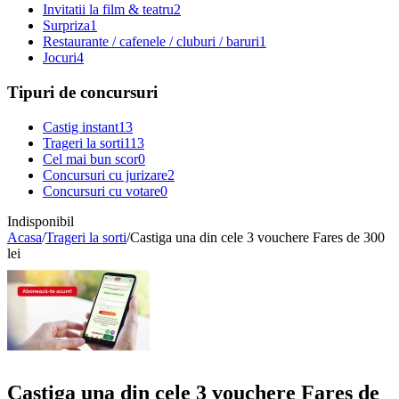
Invitatii la film & teatru
2
Surpriza
1
Restaurante / cafenele / cluburi / baruri
1
Jocuri
4
Tipuri de concursuri
Castig instant
13
Trageri la sorti
113
Cel mai bun scor
0
Concursuri cu jurizare
2
Concursuri cu votare
0
Indisponibil
Acasa
/
Trageri la sorti
/
Castiga una din cele 3 vouchere Fares de 300
lei
Castiga una din cele 3 vouchere Fares de