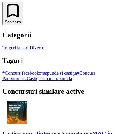
Salveaza
Categorii
Trageri la sorti
Diverse
Taguri
#
Concurs facebook
#
raspunde si castiga
#
Concurs
Paravion.ro
#
Castiga o harta razuibila
Concursuri similare active
Castiga unul dintre cele 5 vouchere eMAG in