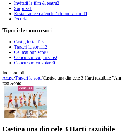
Invitatii la film & teatru
2
Surpriza
1
Restaurante / cafenele / cluburi / baruri
1
Jocuri
4
Tipuri de concursuri
Castig instant
13
Trageri la sorti
112
Cel mai bun scor
0
Concursuri cu jurizare
2
Concursuri cu votare
0
Indisponibil
Acasa
/
Trageri la sorti
/
Castiga una din cele 3 Harti razuibile "Am
fost Acolo"
Castiga una din cele 3 Harti razuibile