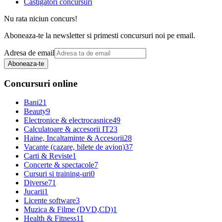
Castigatori concursuri
Nu rata niciun concurs!
Aboneaza-te la newsletter si primesti concursuri noi pe email.
Adresa de email
Aboneaza-te
Concursuri online
Bani
21
Beauty
9
Electronice & electrocasnice
49
Calculatoare & accesorii IT
23
Haine, Incaltaminte & Accesorii
28
Vacante (cazare, bilete de avion)
37
Carti & Reviste
1
Concerte & spectacole
7
Cursuri si training-uri
0
Diverse
71
Jucarii
1
Licente software
3
Muzica & Filme (DVD,CD)
1
Health & Fitness
11