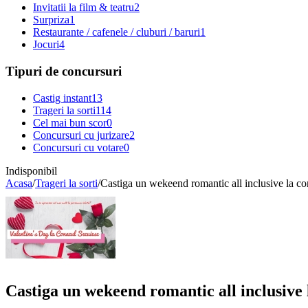
Invitatii la film & teatru
2
Surpriza
1
Restaurante / cafenele / cluburi / baruri
1
Jocuri
4
Tipuri de concursuri
Castig instant
13
Trageri la sorti
114
Cel mai bun scor
0
Concursuri cu jurizare
2
Concursuri cu votare
0
Indisponibil
Acasa
/
Trageri la sorti
/
Castiga un wekeend romantic all inclusive la co
Castiga un wekeend romantic all inclusive 