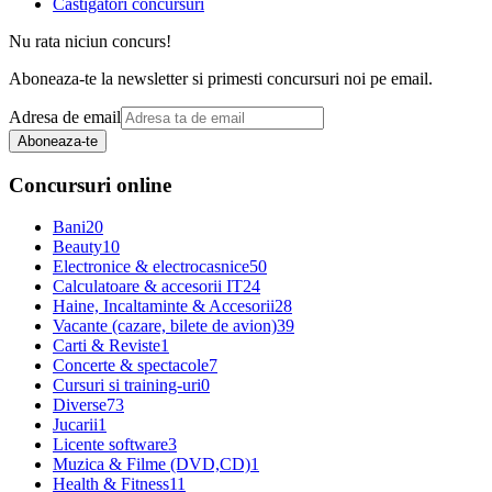
Castigatori concursuri
Nu rata niciun concurs!
Aboneaza-te la newsletter si primesti concursuri noi pe email.
Adresa de email
Aboneaza-te
Concursuri online
Bani
20
Beauty
10
Electronice & electrocasnice
50
Calculatoare & accesorii IT
24
Haine, Incaltaminte & Accesorii
28
Vacante (cazare, bilete de avion)
39
Carti & Reviste
1
Concerte & spectacole
7
Cursuri si training-uri
0
Diverse
73
Jucarii
1
Licente software
3
Muzica & Filme (DVD,CD)
1
Health & Fitness
11