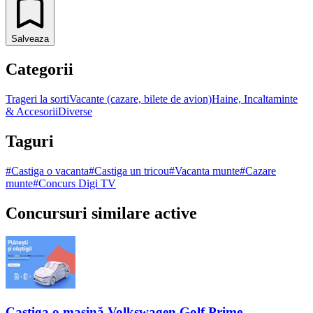
Salveaza
Categorii
Trageri la sorti
Vacante (cazare, bilete de avion)
Haine, Incaltaminte
& Accesorii
Diverse
Taguri
#
Castiga o vacanta
#
Castiga un tricou
#
Vacanta munte
#
Cazare
munte
#
Concurs Digi TV
Concursuri similare active
Castiga o mașină Volkswagen Golf Prime