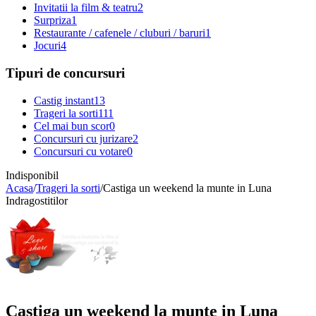
Invitatii la film & teatru
2
Surpriza
1
Restaurante / cafenele / cluburi / baruri
1
Jocuri
4
Tipuri de concursuri
Castig instant
13
Trageri la sorti
111
Cel mai bun scor
0
Concursuri cu jurizare
2
Concursuri cu votare
0
Indisponibil
Acasa
/
Trageri la sorti
/
Castiga un weekend la munte in Luna
Indragostitilor
Castiga un weekend la munte in Luna