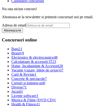
Castigatori concursuri
Nu rata niciun concurs!
Aboneaza-te la newsletter si primesti concursuri noi pe email.
Adresa de email
Aboneaza-te
Concursuri online
Bani
21
Beauty
9
Electronice & electrocasnice
48
Calculatoare & accesorii IT
23
Haine, Incaltaminte & Accesorii
28
Vacante (cazare, bilete de avion)
37
Carti & Reviste
1
Concerte & spectacole
7
Cursuri si training-uri
0
Diverse
71
Jucarii
1
Licente software
3
Muzica & Filme (DVD,CD)
1
Health & Fitness
11