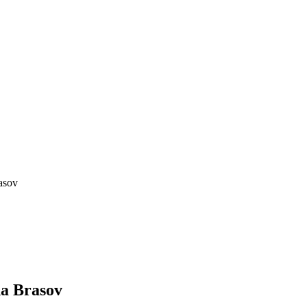
asov
na Brasov