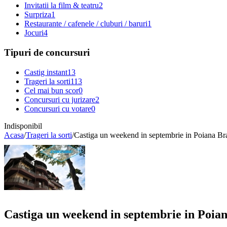
Invitatii la film & teatru
2
Surpriza
1
Restaurante / cafenele / cluburi / baruri
1
Jocuri
4
Tipuri de concursuri
Castig instant
13
Trageri la sorti
113
Cel mai bun scor
0
Concursuri cu jurizare
2
Concursuri cu votare
0
Indisponibil
Acasa
/
Trageri la sorti
/
Castiga un weekend in septembrie in Poiana Br
Castiga un weekend in septembrie in Poia