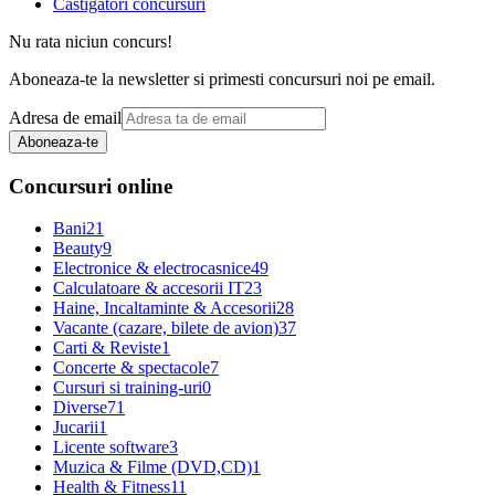
Castigatori concursuri
Nu rata niciun concurs!
Aboneaza-te la newsletter si primesti concursuri noi pe email.
Adresa de email
Aboneaza-te
Concursuri online
Bani
21
Beauty
9
Electronice & electrocasnice
49
Calculatoare & accesorii IT
23
Haine, Incaltaminte & Accesorii
28
Vacante (cazare, bilete de avion)
37
Carti & Reviste
1
Concerte & spectacole
7
Cursuri si training-uri
0
Diverse
71
Jucarii
1
Licente software
3
Muzica & Filme (DVD,CD)
1
Health & Fitness
11