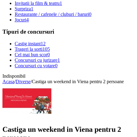
Invitatii la film & teatru
1
Surpriza
1
Restaurante / cafenele / cluburi / baruri
0
Jocuri
4
Tipuri de concursuri
Castig instant
12
Trageri la sorti
105
Cel mai bun scor
0
Concursuri cu jurizare
1
Concursuri cu votare
0
Indisponibil
Acasa
/
Diverse
/
Castiga un weekend in Viena pentru 2 persoane
Castiga un weekend in Viena pentru 2