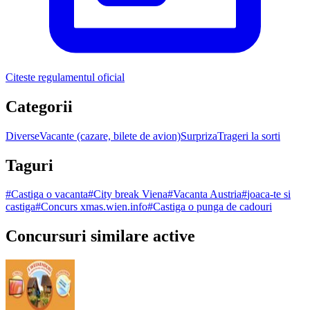
Citeste regulamentul oficial
Categorii
Diverse
Vacante (cazare, bilete de avion)
Surpriza
Trageri la sorti
Taguri
#
Castiga o vacanta
#
City break Viena
#
Vacanta Austria
#
joaca-te si
castiga
#
Concurs xmas.wien.info
#
Castiga o punga de cadouri
Concursuri similare active