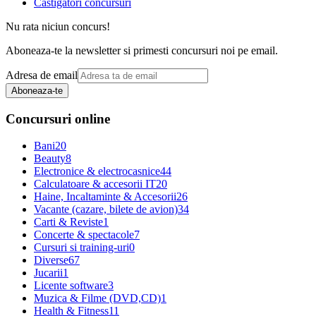
Castigatori concursuri
Nu rata niciun concurs!
Aboneaza-te la newsletter si primesti concursuri noi pe email.
Adresa de email
Aboneaza-te
Concursuri online
Bani
20
Beauty
8
Electronice & electrocasnice
44
Calculatoare & accesorii IT
20
Haine, Incaltaminte & Accesorii
26
Vacante (cazare, bilete de avion)
34
Carti & Reviste
1
Concerte & spectacole
7
Cursuri si training-uri
0
Diverse
67
Jucarii
1
Licente software
3
Muzica & Filme (DVD,CD)
1
Health & Fitness
11