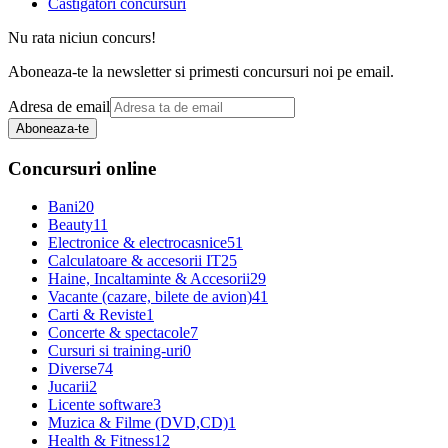
Castigatori concursuri
Nu rata niciun concurs!
Aboneaza-te la newsletter si primesti concursuri noi pe email.
Adresa de email
Aboneaza-te
Concursuri online
Bani
20
Beauty
11
Electronice & electrocasnice
51
Calculatoare & accesorii IT
25
Haine, Incaltaminte & Accesorii
29
Vacante (cazare, bilete de avion)
41
Carti & Reviste
1
Concerte & spectacole
7
Cursuri si training-uri
0
Diverse
74
Jucarii
2
Licente software
3
Muzica & Filme (DVD,CD)
1
Health & Fitness
12