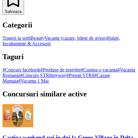
Salveaza
Categorii
Trageri la sorti
Beauty
Vacante (cazare, bilete de avion)
Haine,
Incaltaminte & Accesorii
Taguri
#
Concurs facebook
#
Produse de ingrijire
#
Castiga o vacanta
#
Vacanta
Romania
#
Concurs STR8myway
#
Premii STR8
#
Cazare
Mamaia
#
Vacanta 1 Mai
Concursuri similare active
Castiga weekend-uri în doi la Green Village în Delta