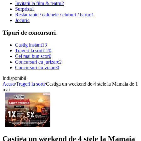
Invitatii la film & teatru
2
Surpriza
1
Restaurante / cafenele / cluburi / baruri
1
Jocuri
4
Tipuri de concursuri
Castig instant
13
Trageri la sorti
120
Cel mai bun scor
0
Concursuri cu jurizare
2
Concursuri cu votare
0
Indisponibil
Acasa
/
Trageri la sorti
/
Castiga un weekend de 4 stele la Mamaia de 1
mai
Castiga un weekend de 4 stele la Mamaia