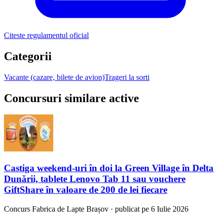
Citeste regulamentul oficial
Categorii
Vacante (cazare, bilete de avion)
Trageri la sorti
Concursuri similare active
Castiga weekend-uri în doi la Green Village în Delta
Dunării, tablete Lenovo Tab 11 sau vouchere
GiftShare în valoare de 200 de lei fiecare
Concurs
Fabrica de Lapte Brașov
·
publicat pe 6 Iulie 2026