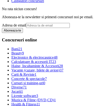
Castigatori concursuri
Nu rata niciun concurs!
Aboneaza-te la newsletter si primesti concursuri noi pe email.
Adresa de email
Aboneaza-te
Concursuri online
Bani
21
Beauty
9
Electronice & electrocasnice
48
Calculatoare & accesorii IT
23
Haine, Incaltaminte & Accesorii
28
Vacante (cazare, bilete de avion)
37
Carti & Reviste
1
Concerte & spectacole
7
Cursuri si training-uri
0
Diverse
71
Jucarii
1
Licente software
3
Muzica & Filme (DVD,CD)
1
Health & Fitness
11