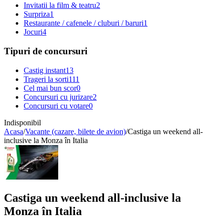
Invitatii la film & teatru
2
Surpriza
1
Restaurante / cafenele / cluburi / baruri
1
Jocuri
4
Tipuri de concursuri
Castig instant
13
Trageri la sorti
111
Cel mai bun scor
0
Concursuri cu jurizare
2
Concursuri cu votare
0
Indisponibil
Acasa
/
Vacante (cazare, bilete de avion)
/
Castiga un weekend all-
inclusive la Monza în Italia
Castiga un weekend all-inclusive la
Monza în Italia