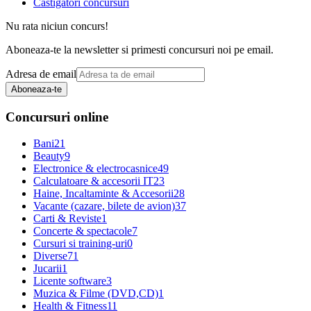
Castigatori concursuri
Nu rata niciun concurs!
Aboneaza-te la newsletter si primesti concursuri noi pe email.
Adresa de email
Aboneaza-te
Concursuri online
Bani
21
Beauty
9
Electronice & electrocasnice
49
Calculatoare & accesorii IT
23
Haine, Incaltaminte & Accesorii
28
Vacante (cazare, bilete de avion)
37
Carti & Reviste
1
Concerte & spectacole
7
Cursuri si training-uri
0
Diverse
71
Jucarii
1
Licente software
3
Muzica & Filme (DVD,CD)
1
Health & Fitness
11