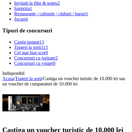
Invitatii la film & teatru
2
Surpriza
1
Restaurante / cafenele / cluburi / baruri
1
Jocuri
4
Tipuri de concursuri
Castig instant
13
Trageri la sorti
113
Cel mai bun scor
0
Concursuri cu jurizare
2
Concursuri cu votare
0
Indisponibil
Acasa
/
Trageri la sorti
/
Castiga un voucher turistic de 10.000 lei sau
un voucher de cumparaturi de 10.000 lei
Castiga un voucher turistic de 10.000 lei