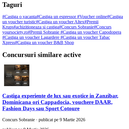
Taguri
#
Castiga o vacanta
#
Castiga un espressor
#
Voucher online
#
Castiga
un voucher turistic
#
Castiga un voucher Altex
#
Premii
Krups
#
achizitioneaza si castiga
#
Concurs Sobranie
#
Concurs
yoursociety.ro
#
Premii Sobranie
#
Castiga un voucher Capodopera
#
Castiga un voucher Lagardere
#
Castiga un voucher Tabac
Xpress
#
Castiga un voucher B&B Shop
Concursuri similare active
Castiga experiente de lux sau exotice in Zanzibar,
Dominicana ori Cappadocia, vouchere DAAR,
Fashion Days sau Sport Cotoure
Concurs
Sobranie
·
publicat pe 9 Martie 2026