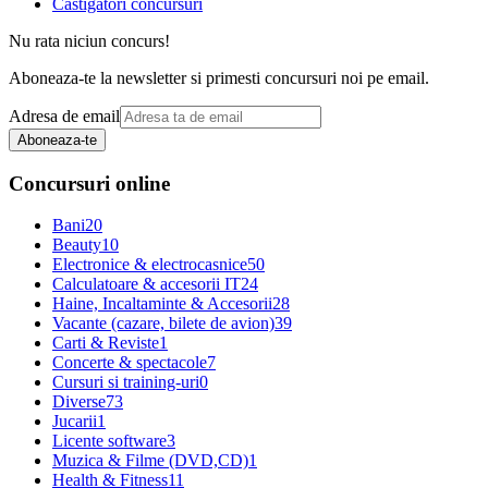
Castigatori concursuri
Nu rata niciun concurs!
Aboneaza-te la newsletter si primesti concursuri noi pe email.
Adresa de email
Aboneaza-te
Concursuri online
Bani
20
Beauty
10
Electronice & electrocasnice
50
Calculatoare & accesorii IT
24
Haine, Incaltaminte & Accesorii
28
Vacante (cazare, bilete de avion)
39
Carti & Reviste
1
Concerte & spectacole
7
Cursuri si training-uri
0
Diverse
73
Jucarii
1
Licente software
3
Muzica & Filme (DVD,CD)
1
Health & Fitness
11