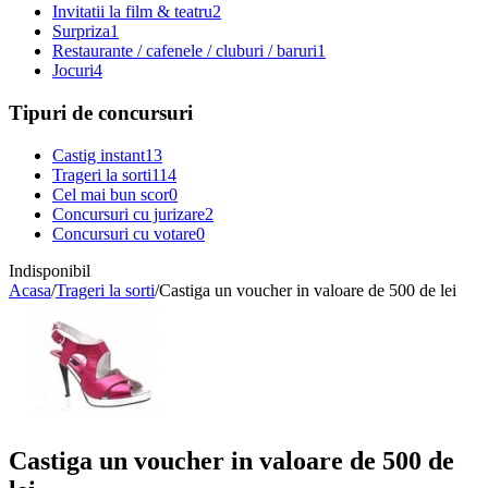
Invitatii la film & teatru
2
Surpriza
1
Restaurante / cafenele / cluburi / baruri
1
Jocuri
4
Tipuri de concursuri
Castig instant
13
Trageri la sorti
114
Cel mai bun scor
0
Concursuri cu jurizare
2
Concursuri cu votare
0
Indisponibil
Acasa
/
Trageri la sorti
/
Castiga un voucher in valoare de 500 de lei
Castiga un voucher in valoare de 500 de