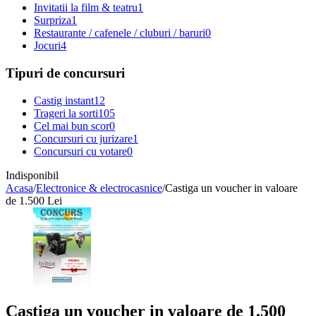
Invitatii la film & teatru
1
Surpriza
1
Restaurante / cafenele / cluburi / baruri
0
Jocuri
4
Tipuri de concursuri
Castig instant
12
Trageri la sorti
105
Cel mai bun scor
0
Concursuri cu jurizare
1
Concursuri cu votare
0
Indisponibil
Acasa
/
Electronice & electrocasnice
/
Castiga un voucher in valoare
de 1.500 Lei
Castiga un voucher in valoare de 1.500