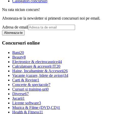
Castigatori concursuri
Nu rata niciun concurs!
Aboneaza-te la newsletter si primesti concursuri noi pe email.
Adresa de email
Aboneaza-te
Concursuri online
Bani
20
Beauty
8
Electronice & electrocasnice
44
Calculatoare & accesorii IT
20
Haine, Incaltaminte & Accesorii
26
Vacante (cazare, bilete de avion)
34
Carti & Reviste
1
Concerte & spectacole
7
Cursuri si training-uri
0
Diverse
67
Jucarii
1
Licente software
3
Muzica & Filme (DVD,CD)
1
Health & Fitness
11