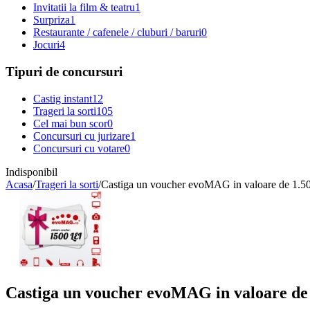
Invitatii la film & teatru
1
Surpriza
1
Restaurante / cafenele / cluburi / baruri
0
Jocuri
4
Tipuri de concursuri
Castig instant
12
Trageri la sorti
105
Cel mai bun scor
0
Concursuri cu jurizare
1
Concursuri cu votare
0
Indisponibil
Acasa
/
Trageri la sorti
/
Castiga un voucher evoMAG in valoare de 1.50
Castiga un voucher evoMAG in valoare de 1