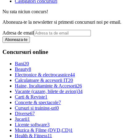
Castigatori concursuri
Nu rata niciun concurs!
Aboneaza-te la newsletter si primesti concursuri noi pe email.
Adresa de email
Aboneaza-te
Concursuri online
Bani
20
Beauty
8
Electronice & electrocasnice
44
Calculatoare & accesorii IT
20
Haine, Incaltaminte & Accesorii
26
Vacante (cazare, bilete de avion)
34
Carti & Reviste
1
Concerte & spectacole
7
Cursuri si training-uri
0
Diverse
67
Jucarii
1
Licente software
3
Muzica & Filme (DVD,CD)
1
Health & Fitness
11