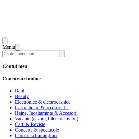
Meniu
Contul meu
Concursuri online
Bani
Beauty
Electronice & electrocasnice
Calculatoare & accesorii IT
Haine, Incaltaminte & Accesorii
Vacante (cazare, bilete de avion)
Carti & Reviste
Concerte & spectacole
Cursuri si training-uri