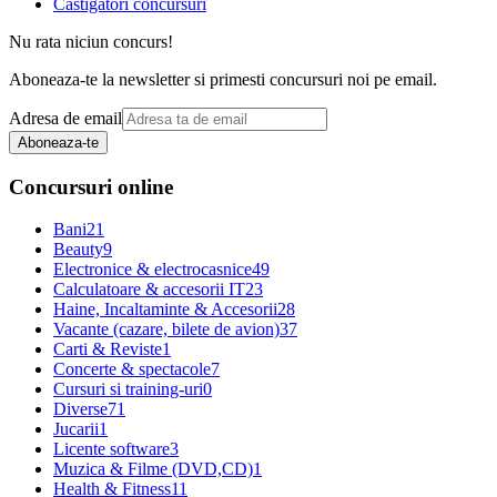
Castigatori concursuri
Nu rata niciun concurs!
Aboneaza-te la newsletter si primesti concursuri noi pe email.
Adresa de email
Aboneaza-te
Concursuri online
Bani
21
Beauty
9
Electronice & electrocasnice
49
Calculatoare & accesorii IT
23
Haine, Incaltaminte & Accesorii
28
Vacante (cazare, bilete de avion)
37
Carti & Reviste
1
Concerte & spectacole
7
Cursuri si training-uri
0
Diverse
71
Jucarii
1
Licente software
3
Muzica & Filme (DVD,CD)
1
Health & Fitness
11