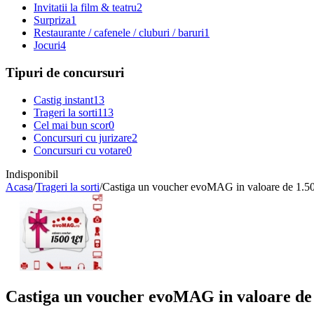
Invitatii la film & teatru
2
Surpriza
1
Restaurante / cafenele / cluburi / baruri
1
Jocuri
4
Tipuri de concursuri
Castig instant
13
Trageri la sorti
113
Cel mai bun scor
0
Concursuri cu jurizare
2
Concursuri cu votare
0
Indisponibil
Acasa
/
Trageri la sorti
/
Castiga un voucher evoMAG in valoare de 1.50
Castiga un voucher evoMAG in valoare de 1