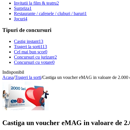
Invitatii la film & teatru
2
Surpriza
1
Restaurante / cafenele / cluburi / baruri
1
Jocuri
4
Tipuri de concursuri
Castig instant
13
Trageri la sorti
113
Cel mai bun scor
0
Concursuri cu jurizare
2
Concursuri cu votare
0
Indisponibil
Acasa
/
Trageri la sorti
/
Castiga un voucher eMAG in valoare de 2.000 d
Castiga un voucher eMAG in valoare de 2.0