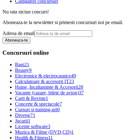
Castigatori concursuri
Nu rata niciun concurs!
Aboneaza-te la newsletter si primesti concursuri noi pe email.
Adresa de email
Aboneaza-te
Concursuri online
Bani
21
Beauty
9
Electronice & electrocasnice
49
Calculatoare & accesorii IT
23
Haine, Incaltaminte & Accesorii
28
Vacante (cazare, bilete de avion)
37
Carti & Reviste
1
Concerte & spectacole
7
Cursuri si training-uri
0
Diverse
71
Jucarii
1
Licente software
3
Muzica & Filme (DVD,CD)
1
Health & Fitness
11