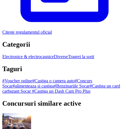
Citeste regulamentul oficial
Categorii
Electronice & electrocasnice
Diverse
Trageri la sorti
Taguri
#
Voucher online
#
Castiga o camera auto
#
Concurs
Socar
#
alimenteaza si castiga
#
Benzinariile Socar
#
Castiga un card
carburant Socar
#
Castiga un Dash Cam Pro Plus
Concursuri similare active