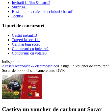
Invitatii la film & teatru
2
Surpriza
1
Restaurante / cafenele / cluburi / baruri
1
Jocuri
4
Tipuri de concursuri
Castig instant
13
Trageri la sorti
111
Cel mai bun scor
0
Concursuri cu jurizare
2
Concursuri cu votare
0
Indisponibil
Acasa
/
Electronice & electrocasnice
/
Castiga un voucher de carburant
Socar de 6000 lei sau camere auto DVR
Castiga un voucher de carburant Socar