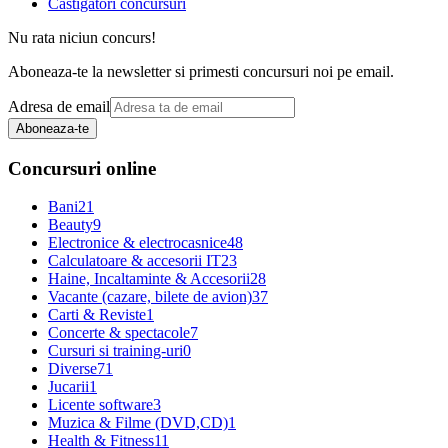
Castigatori concursuri
Nu rata niciun concurs!
Aboneaza-te la newsletter si primesti concursuri noi pe email.
Adresa de email
Aboneaza-te
Concursuri online
Bani
21
Beauty
9
Electronice & electrocasnice
48
Calculatoare & accesorii IT
23
Haine, Incaltaminte & Accesorii
28
Vacante (cazare, bilete de avion)
37
Carti & Reviste
1
Concerte & spectacole
7
Cursuri si training-uri
0
Diverse
71
Jucarii
1
Licente software
3
Muzica & Filme (DVD,CD)
1
Health & Fitness
11