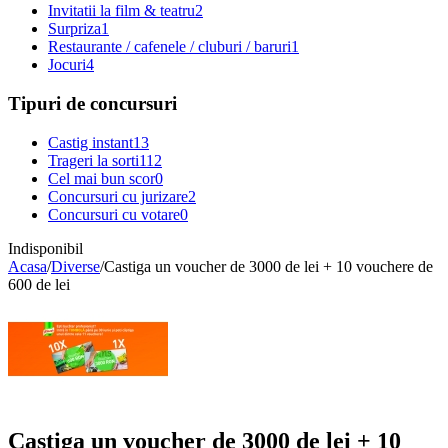
Invitatii la film & teatru
2
Surpriza
1
Restaurante / cafenele / cluburi / baruri
1
Jocuri
4
Tipuri de concursuri
Castig instant
13
Trageri la sorti
112
Cel mai bun scor
0
Concursuri cu jurizare
2
Concursuri cu votare
0
Indisponibil
Acasa
/
Diverse
/
Castiga un voucher de 3000 de lei + 10 vouchere de
600 de lei
Castiga un voucher de 3000 de lei + 10