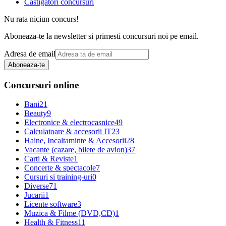
Castigatori concursuri
Nu rata niciun concurs!
Aboneaza-te la newsletter si primesti concursuri noi pe email.
Adresa de email
Aboneaza-te
Concursuri online
Bani
21
Beauty
9
Electronice & electrocasnice
49
Calculatoare & accesorii IT
23
Haine, Incaltaminte & Accesorii
28
Vacante (cazare, bilete de avion)
37
Carti & Reviste
1
Concerte & spectacole
7
Cursuri si training-uri
0
Diverse
71
Jucarii
1
Licente software
3
Muzica & Filme (DVD,CD)
1
Health & Fitness
11