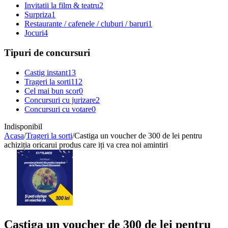
Invitatii la film & teatru
2
Surpriza
1
Restaurante / cafenele / cluburi / baruri
1
Jocuri
4
Tipuri de concursuri
Castig instant
13
Trageri la sorti
112
Cel mai bun scor
0
Concursuri cu jurizare
2
Concursuri cu votare
0
Indisponibil
Acasa
/
Trageri la sorti
/
Castiga un voucher de 300 de lei pentru
achiziția oricarui produs care iți va crea noi amintiri
Castiga un voucher de 300 de lei pentru