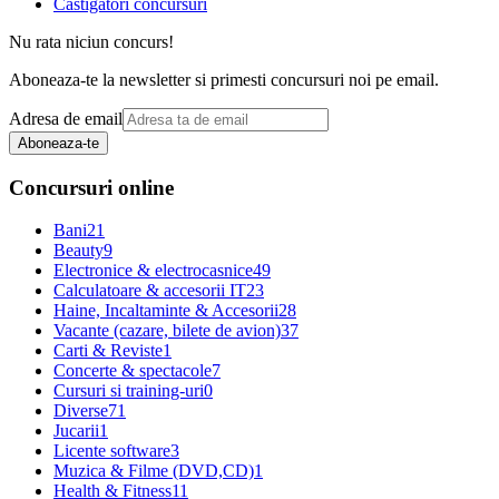
Castigatori concursuri
Nu rata niciun concurs!
Aboneaza-te la newsletter si primesti concursuri noi pe email.
Adresa de email
Aboneaza-te
Concursuri online
Bani
21
Beauty
9
Electronice & electrocasnice
49
Calculatoare & accesorii IT
23
Haine, Incaltaminte & Accesorii
28
Vacante (cazare, bilete de avion)
37
Carti & Reviste
1
Concerte & spectacole
7
Cursuri si training-uri
0
Diverse
71
Jucarii
1
Licente software
3
Muzica & Filme (DVD,CD)
1
Health & Fitness
11