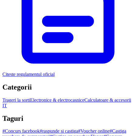
Citeste regulamentul oficial
Categorii
Trageri la sorti
Electronice & electrocasnice
Calculatoare & accesorii
IT
Taguri
#
Concurs facebook
#
raspunde si castiga
#
Voucher online
#
Castiga