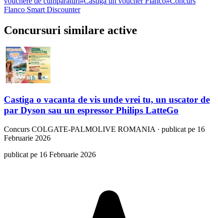
vouchere de cumparaturi
#
Castiga un voucher Flanco
#
Concurs
Flanco Smart Discounter
Concursuri similare active
Castiga o vacanta de vis unde vrei tu, un uscator de
par Dyson sau un espressor Philips LatteGo
Concurs
COLGATE-PALMOLIVE ROMANIA
·
publicat pe 16
Februarie 2026
publicat pe 16 Februarie 2026